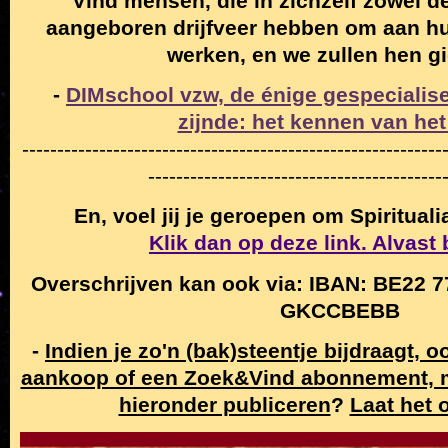
"Vind mensen, die in zichzelf zowel de
aangeboren drijfveer hebben om aan hun
werken, en we zullen hen g
-
DIMschool vzw, de énige gespecialise
zijnde: het kennen van het
------------------------------------------------------------
------------------------------------------
En, voel jij je geroepen om Spiritual
Klik dan op deze link. Alvast
Overschrijven kan ook via: IBAN: BE22 7
GKCCBEBB
-
Indien je zo'n (bak)steentje bijdraagt, 
aankoop of een Zoek&Vind abonnement,
hieronder publiceren
?
Laat het 