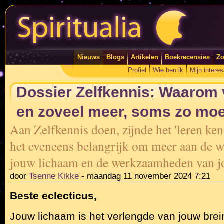
Nieuws
Blogs
Artikelen
Boekrecensies
Zo
Profiel
Wie ben ik
Mijn intere
Dossier Zelfkennis: Waarom 
en zoveel meer, soms zo moei
Aan Zelfkennis doen, zijnde het 'leren ken
het eveneens belangrijk om meer aan de w
jouw lichaam en de werkzaamheden van j
door
Tsenne Kikke
-
maandag 11 november 2024 7:21
Beste eclecticus,
Jouw lichaam is het verlengde van jouw brein