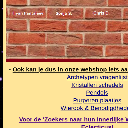
-
Ook kan je dus in onze webshop iets a
Archetypen vragenlijst
Kristallen schedels
Pendels
Purperen plaatjes
Wierook & Benodigdhed
Voor de 'Zoekers naar hun Innerlijke Wa
Eclecticus
!