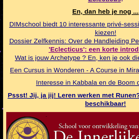
En, dan heb je nog ...
DIMschool biedt 10 interessante privé-sessi
kiezen!
Dossier Zelfkennis: Over de Handleiding Pe
'Eclecticus': een korte intro
Wat is jouw Archetype ? En, ken je ook di
Een Cursus in Wonderen - A Course in Mirac
Interesse in Kabbala en de Boom
Pssst! Jij, ja jij! Leren werken met Rune
beschikbaar!