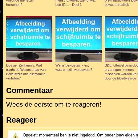
voedt de mens zijn
mens? Oftewel: wie, of wat
brein hallucineert jouw
hersenen?
ben jij?… - Deel 1
bewuste realiteit
Dossier Zelfkennis: Wat
Wat is bewustzijn - en,
BDE, oftewel bijna-do
tracht de Wetenschap van
waarom zijn we bewust?
ervaringen, kunnen
Bewustzijn ons allemaal te
misschien worden ver
vertellen?
door de bloedwaarde
Commentaar
Wees de eerste om te reageren!
Reageer
Opgelet: momenteel ben je niet ingelogd. Om onder jouw eigen 