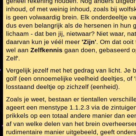
geheel rekening houden. Nog anders uitgedr
inhoud, of met weinig inhoud, zoals bij wolfs
is geen volwaardig brein. Elk onderdeeltje v
dus even belangrijk als de hersenen in hun g
lichaam - dat ben jij, nietwaar? Niet waar, nat
daarvan kun je véél meer
'Zijn'
. Om dat ooit
wel aan
Zelfkennis
gaan doen, gebaseerd o
Zelf'.
Vergelijk jezelf met het gedrag van licht. Je
golf (een onnoemelijke veelheid deeltjes, of 'i
losstaand deeltje op zichzelf (eenheid).
Zoals je weet, bestaan er tientallen verschi
ageert een menstype 1.1.2.3 via de zintui
prikkels op een totaal andere manier dan een
af van welke delen van het brein overheers
rudimentaire manier uitgebeeld, geeft onders