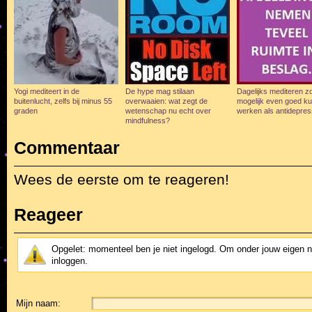
Yogi mediteert in de
De hype mag stilaan
Dagelijks mediteren z
buitenlucht, zelfs bij minus 55
overwaaien: wat zegt de
mogelijk even goed k
graden
wetenschap nu echt over
werken als antidepre
mindfulness?
Commentaar
Wees de eerste om te reageren!
Reageer
Opgelet: momenteel ben je niet ingelogd. Om onder jouw eigen 
inloggen.
Mijn naam: