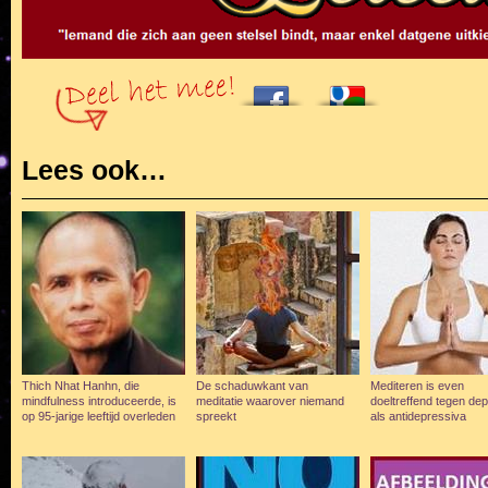
Lees ook…
Thich Nhat Hanhn, die
De schaduwkant van
Mediteren is even
mindfulness introduceerde, is
meditatie waarover niemand
doeltreffend tegen de
op 95-jarige leeftijd overleden
spreekt
als antidepressiva