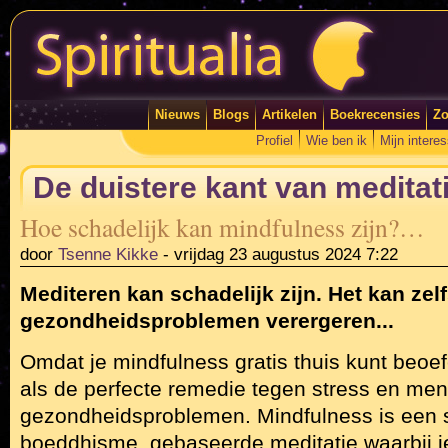
Nieuws
Blogs
Artikelen
Boekrecensies
Zo
Profiel
Wie ben ik
Mijn intere
De duistere kant van meditat
Hoe schadelijk kan mindfulness zijn?…
door
Tsenne Kikke
-
vrijdag 23 augustus 2024 7:22
Mediteren kan schadelijk zijn. Het kan zelf
gezondheidsproblemen verergeren...
Omdat je mindfulness gratis thuis kunt beoef
als de perfecte remedie tegen stress en men
gezondheidsproblemen. Mindfulness is een s
boeddhisme, gebaseerde meditatie waarbij je