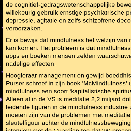
de cognitief-gedragswetenschappelijke beweg
willekeurig gebruik ernstige psychiatrische 
depressie, agitatie en zelfs schizofrene de
veroorzaken.
Er is bewijs dat mindfulness het welzijn va
kan komen. Het probleem is dat mindfulness
apps en boeken mensen zelden waarschuwen
nadelige effecten.
Hoogleraar management en gewijd boeddhist
Purser schreef in zijn boek 'McMindfulness' 
mindfulness een soort ‘kapitalistische spiritua
Alleen al in de VS is meditatie 2,2 miljard do
leidende figuren in de mindfulness industri
moeten zijn van de problemen met meditatie
sleutelfiguur achter de mindfulnessbeweging,
interview met de Guardian toe dat ‘90 proce