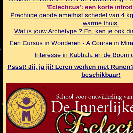
'Eclecticus': een korte intro
Prachtige geode amethist schedel van 4 k
warme thuis.
Wat is jouw Archetype ? En, ken je ook di
Een Cursus in Wonderen - A Course in Mirac
Interesse in Kabbala en de Boom
Pssst! Jij, ja jij! Leren werken met Rune
beschikbaar!