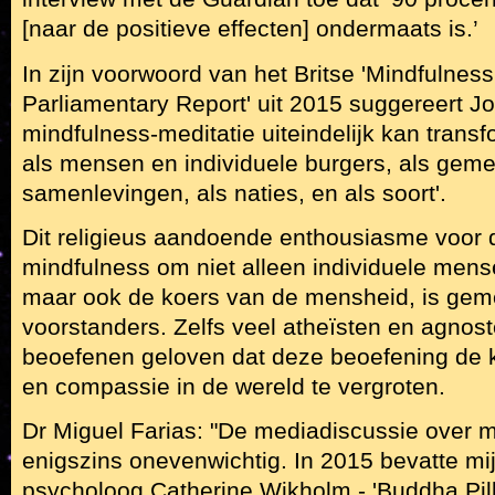
[naar de positieve effecten] ondermaats is.’
In zijn voorwoord van het Britse 'Mindfulness
Parliamentary Report' uit 2015 suggereert J
mindfulness-meditatie uiteindelijk kan transf
als mensen en individuele burgers, als ge
samenlevingen, als naties, en als soort'.
Dit religieus aandoende enthousiasme voor 
mindfulness om niet alleen individuele mens
maar ook de koers van de mensheid, is ge
voorstanders. Zelfs veel atheïsten en agnos
beoefenen geloven dat deze beoefening de k
en compassie in de wereld te vergroten.
Dr Miguel Farias: "De mediadiscussie over m
enigszins onevenwichtig. In 2015 bevatte mi
psycholoog Catherine Wikholm - 'Buddha Pill