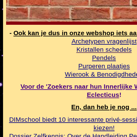
-
Ook kan je dus in onze webshop iets a
Archetypen vragenlijst
Kristallen schedels
Pendels
Purperen plaatjes
Wierook & Benodigdhed
Voor de 'Zoekers naar hun Innerlijke Wa
Eclecticus
!
En, dan heb je nog ...
DIMschool biedt 10 interessante privé-sessi
kiezen!
Dossier Zelfkennis: Over de Handleiding Pe