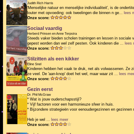
Judith Rich Harris
'Menselijke natuur en menselijke individualiteit', is de onder
louter met opvoeding: ook tweelingen die binnen n ge...
lees 
Onze score:
Sociaal vaardig
Herberd Prinsen en Anne Terpstra
Steeds vaker bieden scholen trainingen en lessen in sociale 
gepest worden dan wel zelf pesten. Ook kinderen die ...
lees
Onze score:
Stilzitten als een kikker
Eline Snel
Kinderen hebben het vaak te druk, net als volwassenen. Ze zi
ze veel. De 'aan-knop' doet het wel, maar waar zit ...
lees me
Onze score:
Gezin eerst
Dr. Phil McGraw
* Wat is jouw ouderschapsstijl?
* Vijf factoren voor een harmonieuze sfeer in huis.
* Bijzondere strategieën voor eenoudergezinnen en gezinnen 
Heb je wel ...
lees meer
Onze score: