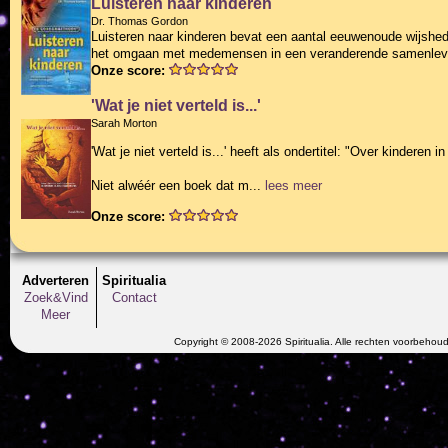
Luisteren naar kinderen
Dr. Thomas Gordon
Luisteren naar kinderen bevat een aantal eeuwenoude wijshed
het omgaan met medemensen in een veranderende samenlev
Onze score:
'Wat je niet verteld is...'
Sarah Morton
'Wat je niet verteld is...' heeft als ondertitel: "Over kinderen
Niet alwéér een boek dat m...
lees meer
Onze score:
Adverteren
Spiritualia
Zoek&Vind
Contact
Meer
Copyright © 2008-2026 Spiritualia. Alle rechten voorbehou