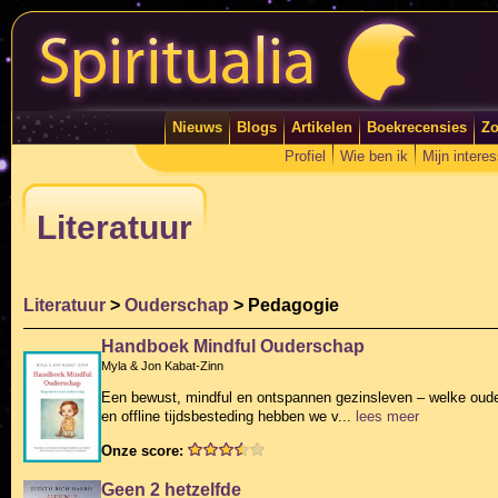
Nieuws
Blogs
Artikelen
Boekrecensies
Zo
Profiel
Wie ben ik
Mijn intere
Literatuur
Literatuur
>
Ouderschap
> Pedagogie
Handboek Mindful Ouderschap
Myla & Jon Kabat-Zinn
Een bewust, mindful en ontspannen gezinsleven – welke ouder
en offline tijdsbesteding hebben we v...
lees meer
Onze score:
Geen 2 hetzelfde