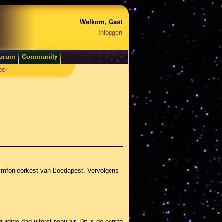
Welkom, Gast
Inloggen
orum
Community
eer
 symfonieorkest van Boedapest. Vervolgens
idige dag uiterst populair. Dit is de eerste