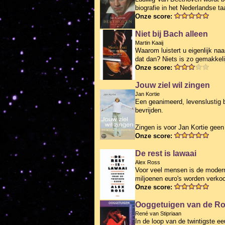
biografie in het Nederlandse ta
Onze score:
Niet bij Bach alleen
Martin Kaaij
Waarom luistert u eigenlijk n
dat dan? Niets is zo gemakkeli
Onze score:
Jouw ziel wil zingen
Jan Kortie
Een geanimeerd, levenslustig b
bevrijden.
Zingen is voor Jan Kortie geen
Onze score:
De rest is lawaai
Alex Ross
Voor veel mensen is de modern
miljoenen euro's worden verkoch
Onze score:
Ooggetuigen van de Roc
René van Stipriaan
In de loop van de twintigste 