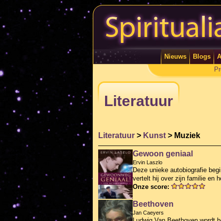
Nieuws
Blogs
A
Pr
Literatuur
Literatuur
>
Kunst
> Muziek
Gewoon geniaal
Ervin Laszlo
Deze unieke autobiografie beg
vertelt hij over zijn familie en
Onze score:
Beethoven
Jan Caeyers
Ludwig Van Beethoven wordt besc