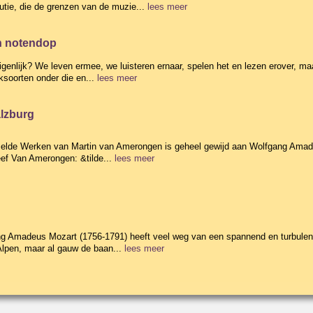
utie, die de grenzen van de muzie...
lees meer
n notendop
igenlijk? We leven ermee, we luisteren ernaar, spelen het en lezen erover, ma
soorten onder die en...
lees meer
alzburg
melde Werken van Martin van Amerongen is geheel gewijd aan Wolfgang Amade
eef Van Amerongen: &tilde...
lees meer
g Amadeus Mozart (1756-1791) heeft veel weg van een spannend en turbulent
Alpen, maar al gauw de baan...
lees meer