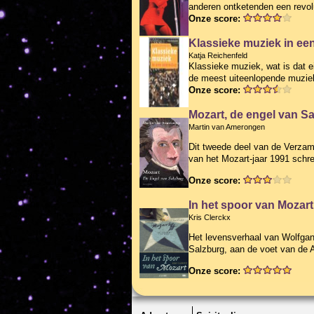
anderen ontketenden een revol
Onze score:
Klassieke muziek in ee
Katja Reichenfeld
Klassieke muziek, wat is dat e
de meest uiteenlopende muziek
Onze score:
Mozart, de engel van S
Martin van Amerongen
Dit tweede deel van de Verza
van het Mozart-jaar 1991 schr
Onze score:
In het spoor van Mozart
Kris Clerckx
Het levensverhaal van Wolfgan
Salzburg, aan de voet van de 
Onze score: