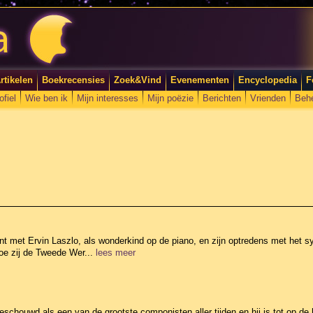
rtikelen
Boekrecensies
Zoek&Vind
Evenementen
Encyclopedia
F
ofiel
Wie ben ik
Mijn interesses
Mijn poëzie
Berichten
Vrienden
Beh
int met Ervin Laszlo, als wonderkind op de piano, en zijn optredens met het
 hoe zij de Tweede Wer...
lees meer
houwd als een van de grootste componisten aller tijden en hij is tot op de hu