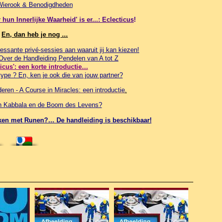
Wierook & Benodigdheden
hun Innerlijke Waarheid' is er...: Eclecticus
!
En, dan heb je nog ...
essante privé-sessies aan waaruit jij kan kiezen!
 Over de Handleiding Pendelen van A tot Z
ticus': een korte introductie…
ype ? En, ken je ook die van jouw partner?
ren - A Course in Miracles: een introductie
.
in Kabbala en de Boom des Levens?
werken met Runen?… De handleiding is beschikbaar!