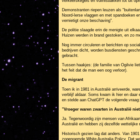
verkeerskegels en vuilnisbakken tot uit op
Demonstranten riepen leuzen als "buitenlan
Noord-Ierse vlaggen en met spandoeken en 
vernietigt onze beschaving".
De politie slaagde erin de menigte uit elk
Huizen werden in brand gestoken, en zo me
Nog immer circuleren er berichten op soci
bedrijven dicht, worden busdiensten geschrap
gebracht.
Tussen haakjes: (de familie van Ogilvie lie
het feit dat de man een oog verloor).
De migrant
Toen ik in 1981 in Australië arriveerde, war
verblijf aldaar. Soms kwam ik hier en daar 
en stelde aan ChatGPT de volgende vraag:
"Vroeger waren zwarten in Australië nie
Ja. Tegenwoordig zijn mensen van Afrikaa
Australië en hebben zij dezelfde wettelijke
Historisch gezien lag dat anders. Van 1901
zogenoemde
White Australia Policy
. Dat w