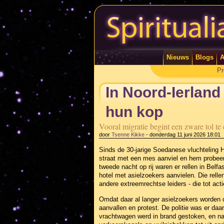
Nieuws
Blogs
A
Pr
In Noord-Ierland
hun kop
Vooral migratie begint een zware tol t
door
Tsenne Kikke
-
donderdag 11 juni 2026 18:01
Sinds de 30-jarige Soedanese vluchteling 
straat met een mes aanviel en hem probeer
tweede nacht op rij waren er rellen in Belf
hotel met asielzoekers aanvielen. Die rell
andere extreemrechtse leiders - die tot ac
Omdat daar al langer asielzoekers worden 
aanvallen en protest. De politie was er daar
vrachtwagen werd in brand gestoken, en na