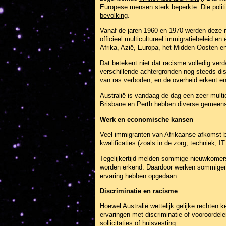
Europese mensen sterk beperkte.
Die poli
bevolking
.
Vanaf de jaren 1960 en 1970 werden deze re
officieel multicultureel immigratiebeleid e
Afrika, Azië, Europa, het Midden-Oosten e
Dat betekent niet dat racisme volledig ve
verschillende achtergronden nog steeds disc
van ras verboden, en de overheid erkent en
Australië is vandaag de dag een zeer mult
Brisbane en Perth hebben diverse gemeen
Werk en economische kansen
Veel immigranten van Afrikaanse afkomst 
kwalificaties (zoals in de zorg, techniek, 
Tegelijkertijd melden sommige nieuwkomers d
worden erkend. Daardoor werken sommigen a
ervaring hebben opgedaan.
Discriminatie en racisme
Hoewel Australië wettelijk gelijke rechte
ervaringen met discriminatie of vooroordel
sollicitaties of huisvesting.