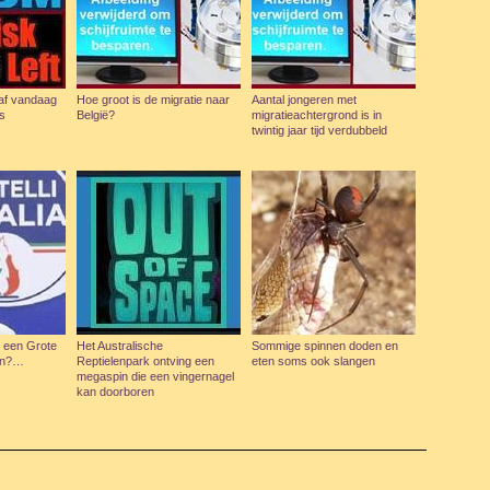
naf vandaag
Hoe groot is de migratie naar
Aantal jongeren met
s
België?
migratieachtergrond is in
twintig jaar tijd verdubbeld
n een Grote
Het Australische
Sommige spinnen doden en
en?…
Reptielenpark ontving een
eten soms ook slangen
megaspin die een vingernagel
kan doorboren