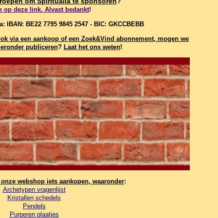
geroepen om Spiritualia te sponsoren
?
n op deze link. Alvast bedankt
!
ia: IBAN: BE22 7795 9845 2547 - BIC: GKCCBEBB
t, ook via een aankoop of een Zoek&Vind abonnement, mogen we
eronder publiceren
?
Laat het ons weten
!
n onze webshop iets aankopen, waaronder
:
Archetypen vragenlijst
Kristallen schedels
Pendels
Purperen plaatjes