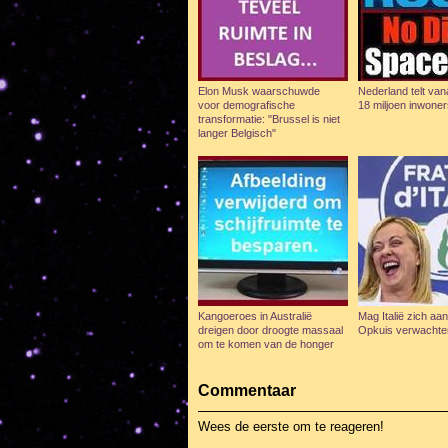
Elon Musk waarschuwde
Nederland telt va
voor demografische
18 miljoen inwoner
transformatie: "Brussel is niet
langer Belgisch"
Kangoeroes in Australië
Mag Italië zich aa
dreigen door droogte massaal
Opkuis verwacht
om te komen van de honger
Commentaar
Wees de eerste om te reageren!