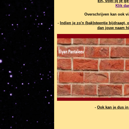
En, voel jij je 
Klik da
Overschrijven kan ook v
-
Indien je zo'n (bak)steentje bijdraag
dan jouw naam hi
-
Ook kan je dus i