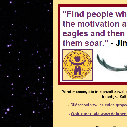
"Vind mensen, die in zichzelf zowel 
Innerlijke Zel
-
DIMschool vzw, de énige gespeci
-
Ook kunt u via www.deinnerli
----------------------------------------------