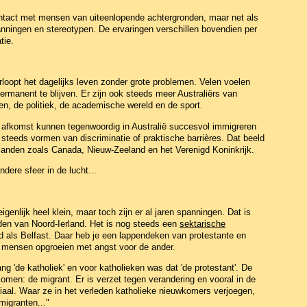
ntact met mensen van uiteenlopende achtergronden, maar net als
nningen en stereotypen. De ervaringen verschillen bovendien per
tie.
loopt het dagelijks leven zonder grote problemen. Velen voelen
permanent te blijven. Er zijn ook steeds meer Australiërs van
ven, de politiek, de academische wereld en de sport.
 afkomst kunnen tegenwoordig in Australië succesvol immigreren
teeds vormen van discriminatie of praktische barrières. Dat beeld
elanden zoals Canada, Nieuw-Zeeland en het Verenigd Koninkrijk.
ndere sfeer in de lucht...
igenlijk heel klein, maar toch zijn er al jaren spanningen. Dat is
eden van Noord-Ierland. Het is nog steeds een
sektarische
ad als Belfast. Daar heb je een lappendeken van protestante en
r mensen opgroeien met angst voor de ander.
g 'de katholiek' en voor katholieken was dat 'de protestant'. De
ekomen: de migrant. Er is verzet tegen verandering en vooral in de
toriaal. Waar ze in het verleden katholieke nieuwkomers verjoegen,
migranten..."