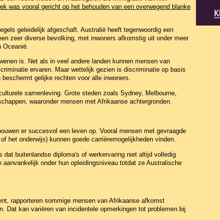
tiek was vooral gericht op het behouden van een overwegend blanke
gels geleidelijk afgeschaft. Australië heeft tegenwoordig een
n een zeer diverse bevolking, met inwoners afkomstig uit onder meer
n Oceanië.
rdwenen is. Net als in veel andere landen kunnen mensen van
riminatie ervaren. Maar wettelijk gezien is discriminatie op basis
 beschermt gelijke rechten voor alle inwoners.
iculturele samenleving. Grote steden zoals Sydney, Melbourne,
schappen, waaronder mensen met Afrikaanse achtergronden.
bouwen er succesvol een leven op. Vooral mensen met gevraagde
IT of het onderwijs) kunnen goede carrièremogelijkheden vinden.
at buitenlandse diploma's of werkervaring niet altijd volledig
anvankelijk onder hun opleidingsniveau totdat ze Australische
n kent, rapporteren sommige mensen van Afrikaanse afkomst
en. Dat kan variëren van incidentele opmerkingen tot problemen bij