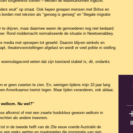
ritten losgewrikte stenen – werden de waterkanonnen ingezet.
ders eruit" op straat. Ook liepen groepen mensen met Britse en
borden met teksten als "genoeg is genoeg" en "illegale migratie
aar te drijven, maar daarmee waren de gemoederen nog niet bedaard.
er. Rond middernacht normaliseerde de situatie in Newtownabbey.
ale media met oproepen tot geweld. Daarom blijven winkels en
t, theatervoorstellingen afgelast en wordt er veel politie in stelling
t woensdagavond weten dat zijn toestand stabiel is; dit, ondanks
en er geen zwarten te zien. En, weinigen tijdens mijn 10 jaar lang
een Amerikaanse toerist tegen. Maar tijden veranderen, ook aldaar,
t welkom. Nu wel?"
nse afkomst of met een zwarte huidskleur gewoon welkom in
 rechten als andere inwoners.
 tot in de tweede helft van de 20e eeuw voerde Australië de
as een reeks wetten en maatregelen die immigratie van niet-