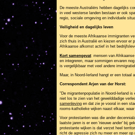
De meeste Australiërs hebben dagelijks co
in veel westerse landen bestaan er ook spa
regio, sociale omgeving en individuele situa
Veiligheid en dagelijks leven
Voor de meeste Afrikaanse immigranten ver
zich thuis in Australië en kiezen ervoor er 
Afrikaanse afkomst actief in het bedrijfsle
Kort samengevat
: mensen van Afrikaanse
en integreren, maar sommigen ervaren nog s
is vergelijkbaar met veel andere immigrati
Maar, in Noord-Ierland hangt er een totaal a
Correspondent Arjen van der Horst:
"De migrantenpopulatie in Noord-Ierland is e
niet los te zien van het gewelddadige verl
samenleving
en dat zie je vooral in een st
rooms-katholieke wijken naast elkaar, waa
Voor protestanten was die ander decennialan
laatste jaren is er een 'nieuwe ander' bij g
protestante wijken is dat verzet heel terri
richt de agressie zich nu meer en meer op 