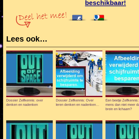
beschikbaar!
Lees ook…
Dossier Zelfkennis: over
Dossier Zelfkennis: Over
Een beetje Zelfkennis:
denken en nadenken
leren denken en nadenken…
mens dan niet meer d
brein en lichaam?