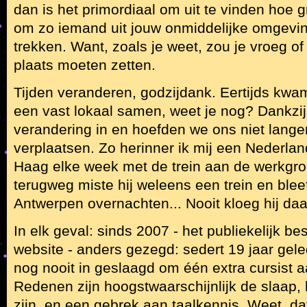
dan is het primordiaal om uit te vinden hoe g
om zo iemand uit jouw onmiddelijke omgevi
trekken. Want, zoals je weet, zou je vroeg o
plaats moeten zetten.
Tijden veranderen, godzijdank. Eertijds kwa
een vast lokaal samen, weet je nog? Dankz
verandering in en hoefden we ons niet langer
verplaatsen. Zo herinner ik mij een Nederlan
Haag elke week met de trein aan de werkgro
terugweg miste hij weleens een trein en ble
Antwerpen overnachten... Nooit kloeg hij daa
In elk geval: sinds 2007 - het publiekelijk b
website - anders gezegd: sedert 19 jaar gelede
nog nooit in geslaagd om één extra cursist a
Redenen zijn hoogstwaarschijnlijk de slaap, h
zijn, en een gebrek aan taalkennis. Weet, d