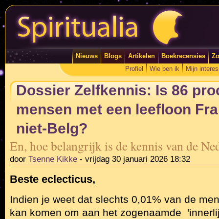
Nieuws
Blogs
Artikelen
Boekrecensies
Zo
Profiel
Wie ben ik
Mijn intere
Dossier Zelfkennis: Is 86 pr
mensen met een leefloon Fran
niet-Belg?
En, hoe belangrijk is de kennis van de Ned
door
Tsenne Kikke
-
vrijdag 30 januari 2026 18:32
Beste eclecticus,
Indien je weet dat slechts 0,01% van de me
kan komen om aan het zogenaamde 'innerlijk