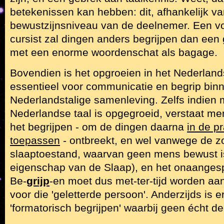
betekenissen kan hebben: dit, afhankelijk va
bewustzijnsniveau van de deelnemer. Een v
cursist zal dingen anders begrijpen dan een
met een enorme woordenschat als bagage.
Bovendien is het opgroeien in het Nederlan
essentieel voor communicatie en begrip bin
Nederlandstalige samenleving. Zelfs indien
Nederlandse taal is opgegroeid, verstaat m
het begrijpen - om de dingen daarna
in de p
toepassen
- ontbreekt, en wel vanwege de
slaaptoestand, waarvan geen mens bewust is
eigenschap van de Slaap), en het onaangesp
Be-
grijp
-en moet dus met-ter-tijd worden aan
voor die 'geletterde persoon'. Anderzijds is 
'formatorisch begrijpen' waarbij geen écht d