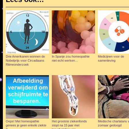
Drie Amerikanen wonnen de
In Spanje zou homeopathie
Medicijnen voor de
Nobelprijs voor Circadiaans
niet echt werken…
samenleving
Ritmeonderzoek
Oeps! Met homeopathie
Het grootste ziekenfonds
Medische charlatans 
genees je geen enkele ziekte
stopt na 15 jaar met
zomaar gedoogd