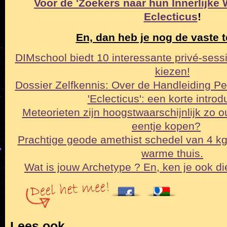
Voor de 'Zoekers naar hun Innerlijke Wa
Eclecticus
!
En, dan heb je nog de vaste t
DIMschool biedt 10 interessante privé-sessi
kiezen!
Dossier Zelfkennis: Over de Handleiding Pe
'Eclecticus': een korte intro
Meteorieten zijn hoogstwaarschijnlijk zo o
eentje kopen?
Prachtige geode amethist schedel van 4 k
warme thuis.
Wat is jouw Archetype ? En, ken je ook di
Lees ook…