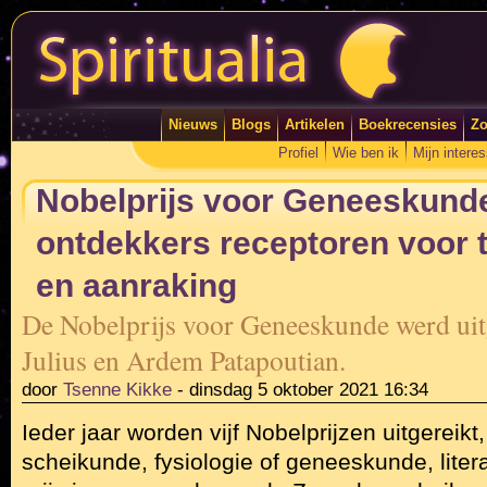
Nieuws
Blogs
Artikelen
Boekrecensies
Zo
Profiel
Wie ben ik
Mijn intere
Nobelprijs voor Geneeskund
ontdekkers receptoren voor 
en aanraking
De Nobelprijs voor Geneeskunde werd uit
Julius en Ardem Patapoutian.
door
Tsenne Kikke
-
dinsdag 5 oktober 2021 16:34
Ieder jaar worden vijf Nobelprijzen uitgereik
scheikunde, fysiologie of geneeskunde, liter