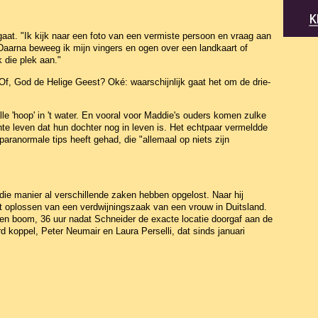
gaat. "Ik kijk naar een foto van een vermiste persoon en vraag aan
. Daarna beweeg ik mijn vingers en ogen over een landkaart of
 die plek aan."
, God de Helige Geest? Oké: waarschijnlijk gaat het om de drie-
alle 'hoop' in 't water. En vooral voor Maddie's ouders komen zulke
e leven dat hun dochter nog in leven is. Het echtpaar vermeldde
paranormale tips heeft gehad, die "allemaal op niets zijn
die manier al verschillende zaken hebben opgelost. Naar hij
et oplossen van een verdwijningszaak van een vrouw in Duitsland.
n boom, 36 uur nadat Schneider de exacte locatie doorgaf aan de
rd koppel, Peter Neumair en Laura Perselli, dat sinds januari