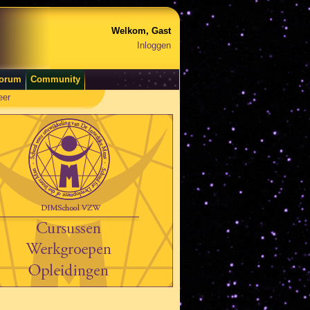
Welkom, Gast
Inloggen
orum
Community
eer