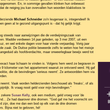
 opgenomen. En, in sommige gevallen klinken hun onbewust
dat de neiging jou kan overvallen hun woorden klakkeloos te
lderziende
Michael Schneider
zo'n leugenaar is, integendeel! Ik
n geen al te gezond uitgangspunt is - dat hij gelijk krijgt.
nog steeds naar aanwijzingen die de verdwijningszaak van
n. Maddie verdween 14 jaar geleden, op 3 mei 2007, uit een
uz, en wel enkele dagen voor haar vierde verjaardag. Vorig jaar
de zaak. De Duitse politie beweerde zelfs te weten hoe het meisje
angeduid als hoofdverdachte, maar onweerlegbaar bewijs werd tot
 exact haar lichaam te vinden is. Volgens hem werd ze begraven in
 9 kilometer van het appartement waaruit ze ontvoerd werd. Hij gaf
olitie, die de bevindingen 'serieus neemt'. Ze antwoordden hem via
orden.
us neemt. Vaak worden helderzienden beschouwd als ‘freaks’, of als
jnlijk. Ik vraag nooit geld voor mijn bevindingen."
n zekere
Susan Kelly
, ook een medium, geld vroeg voor 'de
nd... Ze had daarover drie dromen. "God gaf me het voorrecht om
erd zijn, doe me dan een bod op elk van de drie dromen
s. Bijna niet te geloven, hé!