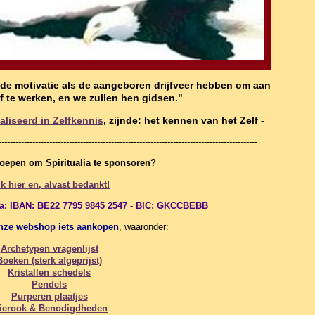
 de motivatie als de aangeboren drijfveer hebben om aan
lf te werken, en we zullen hen gidsen."
ialiseerd in Zelfkennis
, zijnde: het kennen van het Zelf -
--------------------------------------------------------------------------------------------
roe
p
en om S
p
iritualia te s
p
onsoren
?
ik hier en, alvast bedankt!
ia:
IBAN: BE22 7795 9845 2547 - BIC: GKCCBEBB
nze webshop iets aankopen
, waaronder:
Archetypen vragenlijst
Boeken (sterk afgeprijst)
Kristallen schedels
Pendels
Purperen plaatjes
ierook & Benodigdheden