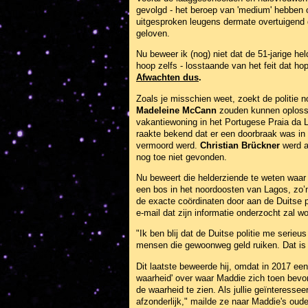
gevolgd - het beroep van 'medium' hebben
uitgesproken leugens dermate overtuigend 
geloven.
Nu beweer ik (nog) niet dat de 51-jarige he
hoop zelfs - losstaande van het feit dat hope
Afwachten dus
.
Zoals je misschien weet, zoekt de politie 
Madeleine McCann
zouden kunnen oplosse
vakantiewoning in het Portugese Praia da L
raakte bekend dat er een doorbraak was in 
vermoord werd.
Christian Brückner
werd a
nog toe niet gevonden.
Nu beweert die helderziende te weten waar
een bos in het noordoosten van Lagos, zo’n
de exacte coördinaten door aan de Duitse p
e-mail dat zijn informatie onderzocht zal w
"Ik ben blij dat de Duitse politie me serie
mensen die gewoonweg geld ruiken. Dat is pi
Dit laatste beweerde hij, omdat in 2017 ee
waarheid' over waar Maddie zich toen bevo
de waarheid te zien. Als jullie geïnteresse
afzonderlijk," mailde ze naar Maddie's ouder