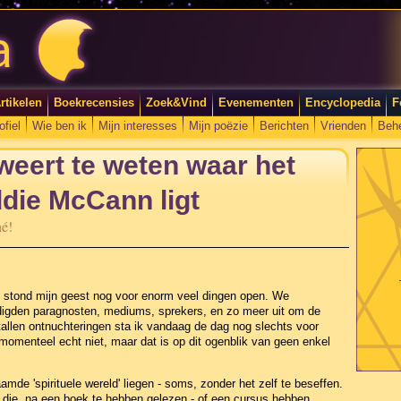
rtikelen
Boekrecensies
Zoek&Vind
Evenementen
Encyclopedia
F
ofiel
Wie ben ik
Mijn interesses
Mijn poëzie
Berichten
Vrienden
Beh
weert te weten waar het
die McCann ligt
hé!
, stond mijn geest nog voor enorm veel dingen open. We
igden paragnosten, mediums, sprekers, en zo meer uit om de
tallen ontnuchteringen sta ik vandaag de dag nog slechts voor
momenteel echt niet, maar dat is op dit ogenblik van geen enkel
amde 'spirituele wereld' liegen - soms, zonder het zelf te beseffen.
die, na een boek te hebben gelezen - of een cursus hebben