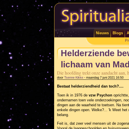
Nieuws
Blogs
A
Pr
Helderziende be
lichaam van Mad
Die hoofding trekt onze aandacht aan, 
door
Tsenne Kikke
-
maandag 7 juni 2021 16:50
Bestaat helderziendheid dan toch?....
Toen ik in 1976 de
vzw Psychon
oprichtte
ondernamen toen vele onderzoekingen, nod
dingen aan de waarheid te toetsen. Na tien
enkele dingen open. Welke?... 'k Weet het 
belang.
Feit is, dat zeer veel mensen uit de zogena
Vooral de laaggeschoolden en huisvrouwen 