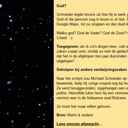
God?
Schneider legde tevens uit hoe hij te werk 
God of die persoon nog in leven is of niet
Google Maps, tot ze stoppen en dan duid ik
Welke god? God de Vader? God de Zoon? Of
1-heid. :-)
Toegegeven:
als ik zo'n dingen lees, valt 
zaken zwaar over, omdat ze met de gedacht
dat het in de afgelopen tien jaar duizenden 
uitgelopen".
Geholpen bij andere verdwijningszaken
Naar het schijnt zou Michael Schneider op 
beweerde, hielp hij vorige maand nog bij h
Ze werd teruggevonden, opgehangen aan ee
politie. Hetzelfde lukte hem bij een vermoo
vermist was in de Italiaanse stad Bolzano.
Je moet het maar willen geloven...
Bron:
Metro & andere
Lang genoeg afgewacht
...