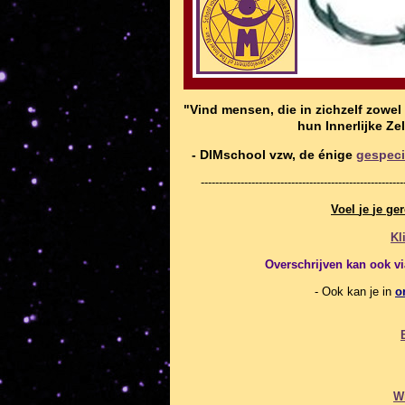
"Vind mensen, die in zichzelf zowel
hun Innerlijke Ze
- DIMschool vzw, de énige
g
es
p
ec
--------------------------------------------------------
Voel
j
e
j
e
g
e
Kl
Overschrijven kan ook v
- Ook kan je in
o
W