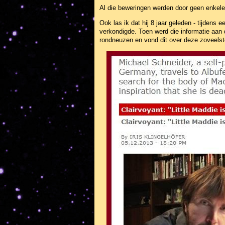
Al die beweringen werden door geen enkele o
Ook las ik dat hij 8 jaar geleden - tijdens 
verkondigde. Toen werd die informatie aan 
rondneuzen en vond dit over deze zoveelst