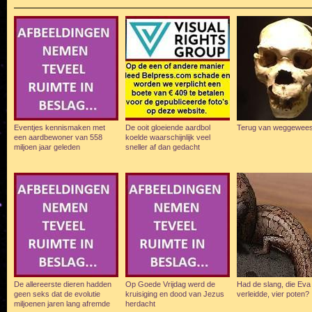
Eventjes kennismaken met
De ooit gloeiende aardbol
Terug van weggewee
een aardbewoner van 558
koelde waarschijnlijk veel
miljoen jaar geleden
sneller af dan gedacht
De allereerste dieren hadden
Op Goede Vrijdag werd de
Had de slang, die Eva
geen seks dat de evolutie
kruisiging en dood van Jezus
verleidde, vier poten?
miljoenen jaren lang afremde
herdacht