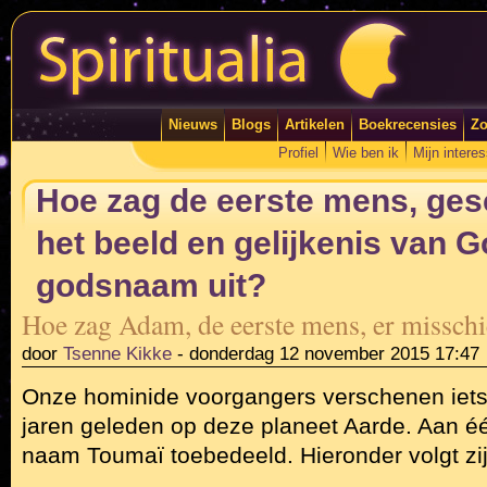
Nieuws
Blogs
Artikelen
Boekrecensies
Zo
Profiel
Wie ben ik
Mijn intere
Hoe zag de eerste mens, ge
het beeld en gelijkenis van Go
godsnaam uit?
Hoe zag Adam, de eerste mens, er misschi
door
Tsenne Kikke
-
donderdag 12 november 2015 17:47
Onze hominide voorgangers verschenen iets
jaren geleden op deze planeet Aarde. Aan é
naam Toumaï toebedeeld. Hieronder volgt zijn