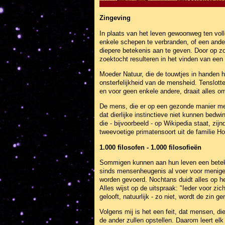
Zingeving
In plaats van het leven gewoonweg ten volle
enkele schepen te verbranden, of een and
diepere betekenis aan te geven. Door op zoe
zoektocht resulteren in het vinden van een 
Moeder Natuur, die de touwtjes in handen h
onsterfelijkheid van de mensheid. Tenslott
en voor geen enkele andere, draait alles 
De mens, die er op een gezonde manier mee
dat dierlijke instinctieve niet kunnen bed
die - bijvoorbeeld - op Wikipedia staat, z
tweevoetige primatensoort uit de familie Ho
1.000 filosofen - 1.000 filosofieën
Sommigen kunnen aan hun leven een beteke
sinds mensenheugenis al voer voor menige 
worden gevoerd. Nochtans duidt alles op he
Alles wijst op de uitspraak: "Ieder voor zi
gelooft, natuurlijk - zo niet, wordt de zin g
Volgens mij is het een feit, dat mensen, d
de ander zullen opstellen. Daarom leert el