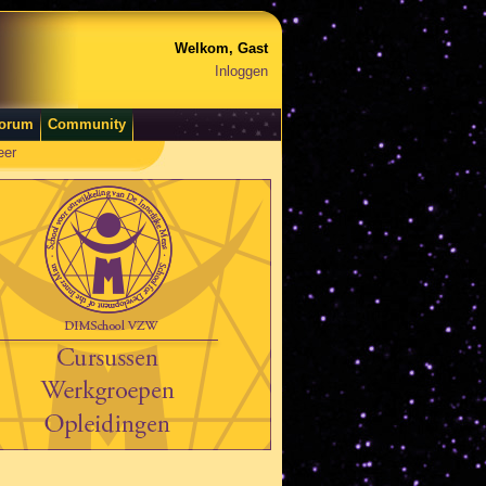
Welkom, Gast
Inloggen
orum
Community
eer