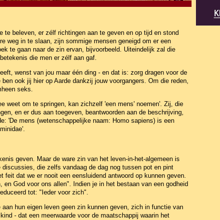
 te beleven, er zélf richtingen aan te geven en op tijd en stond
ere weg in te slaan, zijn sommige mensen geneigd om er een
k te gaan naar de zin ervan, bijvoorbeeld. Uiteindelijk zal die
betekenis die men er zélf aan gaf.
eeft, wenst van jou maar één ding - en dat is: zorg dragen voor de
e ben ook jij hier op Aarde dankzij jouw voorgangers. Om die reden,
omheen seks.
 weet om te springen, kan zichzelf 'een mens' noemen'. Zij, die
wingen, en er dus aan toegeven, beantwoorden aan de beschrijving,
ijnde: 'De mens (wetenschappelijke naam: Homo sapiens) is een
minidae'.
nis geven. Maar de ware zin van het leven-in-het-algemeen is
discussies, die zelfs vandaag de dag nog tussen pot en pint
t feit dat we er nooit een eensluidend antwoord op kunnen geven.
ch, en God voor ons allen". Indien je in het bestaan van een godheid
ereduceerd tot: "Ieder voor zich".
ie aan hun eigen leven geen zin kunnen geven, zich in functie van
k kind - dat een meerwaarde voor de maatschappij waarin het