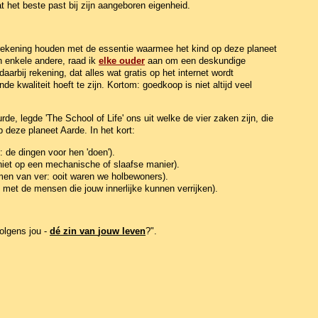
t het beste past bij zijn aangeboren eigenheid.
s rekening houden met de essentie waarmee het kind op deze planeet
n enkele andere, raad ik
elke ouder
aan om een deskundige
rbij rekening, dat alles wat gratis op het internet wordt
 kwaliteit hoeft te zijn. Kortom: goedkoop is niet altijd veel
de, legde 'The School of Life' ons uit welke de vier zaken zijn, die
 deze planeet Aarde. In het kort:
: de dingen voor hen 'doen').
 niet op een mechanische of slaafse manier).
en van ver: ooit waren we holbewoners).
 met de mensen die jouw innerlijke kunnen verrijken).
volgens jou -
dé zin van
j
ouw leven
?".