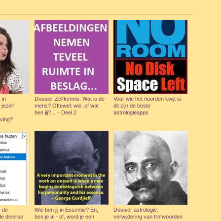
 in
Dossier Zelfkennis: Wat is de
Voor wie het noorden kwijt is:
 jezelf
mens? Oftewel: wie, of wat
dit zijn de beste
ben jij?… - Deel 2
astrologieapps
ving?
: de
Wie ben jij in Essentie? En,
Dossier astrologie:
de diverse
ben je al - of, word je een
verwijdering van trefwoorden