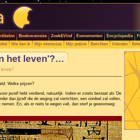
rtikelen
Boekrecensies
Zoek&Vind
Evenementen
Encyclopedia
F
ofiel
Wie ben ik
Mijn interesses
Mijn poëzie
Berichten
Vrienden
Beh
an het leven'?…
 leven?
eld. Welke prijzen?
voor jezelf hebt verdiend, natuurlijk. Indien er zoiets bestaat als 'De
der dan jijzelf die de weging zal verrichten, een oordeel zal vellen,
st nemen. En, als er niets te wegen valt, dan sterf je gewoonweg: