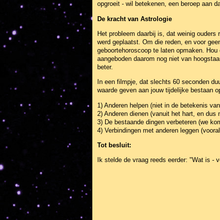
opgroeit - wil betekenen, een beroep aan da
De kracht van Astrologie
Het probleem daarbij is, dat weinig ouder
werd geplaatst. Om die reden, en voor gee
geboortehoroscoop te laten opmaken. Hou daa
aangeboden daarom nog niet van hoogstaande
beter.
In een filmpje, dat slechts 60 seconden duur
waarde geven aan jouw tijdelijke bestaan op
1) Anderen helpen (niet in de betekenis van
2) Anderen dienen (vanuit het hart, en dus
3) De bestaande dingen verbeteren (we kom
4) Verbindingen met anderen leggen (vooral
Tot besluit:
Ik stelde de vraag reeds eerder: "Wat is - 