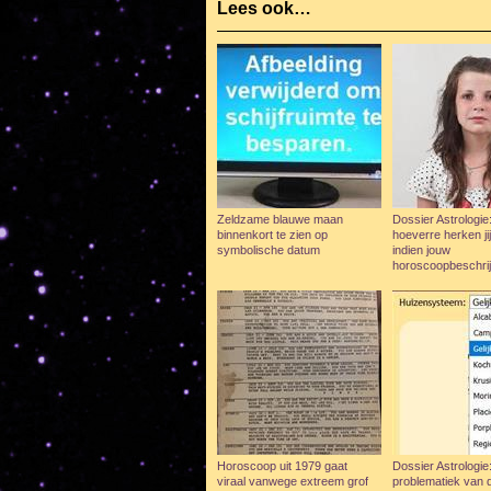
Lees ook…
Zeldzame blauwe maan
Dossier Astrologie:
binnenkort te zien op
hoeverre herken jij
symbolische datum
indien jouw
horoscoopbeschrij
Horoscoop uit 1979 gaat
Dossier Astrologie
viraal vanwege extreem grof
problematiek van 