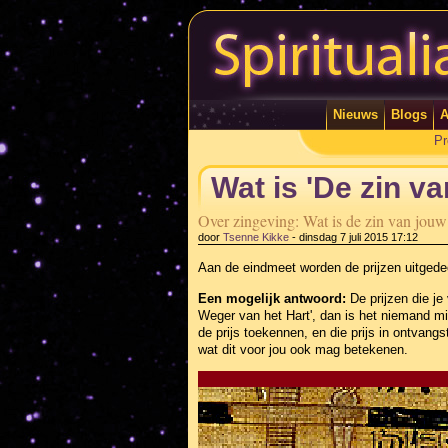
Nieuws
Blogs
A
Pr
Wat is 'De zin v
Over zingeving: Wat is de zin van jouw
door
Tsenne Kikke
-
dinsdag 7 juli 2015 17:12
Aan de eindmeet worden de prijzen uitgede
Een mogelijk antwoord:
De prijzen die je 
Weger van het Hart', dan is het niemand min
de prijs toekennen, en die prijs in ontvang
wat dit voor jou ook mag betekenen.