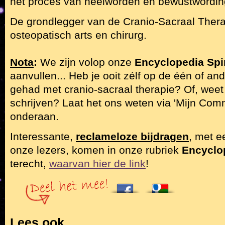
het proces van heelworden en bewustwordin
De grondlegger van de Cranio-Sacraal Thera
osteopatisch arts en chirurg.
Nota
:
We zijn volop onze
Encyclopedia Spir
aanvullen...
Heb je ooit zélf op de één of an
gehad met cranio-sacraal therapie? Of, weet 
schrijven? Laat het ons weten via 'Mijn Com
onderaan.
Interessante,
reclameloze bi
j
dra
g
en
, met 
onze lezers, komen in onze rubriek
Encyclop
terecht,
waarvan hier de link
!
Lees ook…