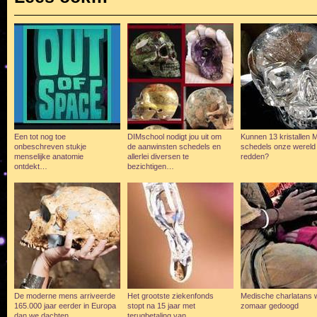
Een tot nog toe
DIMschool nodigt jou uit om
Kunnen 13 kristallen 
onbeschreven stukje
de aanwinsten schedels en
schedels onze wereld
menselijke anatomie
allerlei diversen te
redden?
ontdekt…
bezichtigen…
De moderne mens arriveerde
Het grootste ziekenfonds
Medische charlatans 
165.000 jaar eerder in Europa
stopt na 15 jaar met
zomaar gedoogd
dan we dachten
terugbetaling van