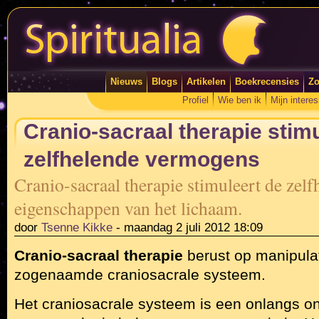
Nieuws
Blogs
Artikelen
Boekrecensies
Zo
Profiel
Wie ben ik
Mijn intere
Cranio-sacraal therapie stim
zelfhelende vermogens
Cranio-sacraal therapie stimuleert de zelf
eigenschappen van het lichaam.
door
Tsenne Kikke
-
maandag 2 juli 2012 18:09
Cranio-sacraal therapie
berust op manipula
zogenaamde craniosacrale systeem.
Het craniosacrale systeem is een onlangs on