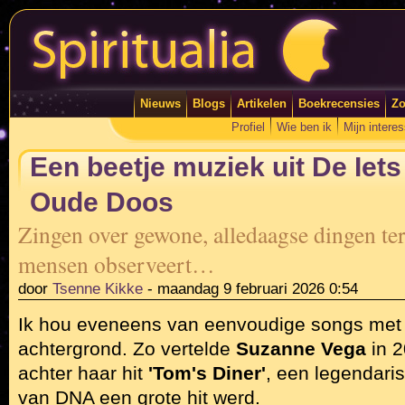
Nieuws
Blogs
Artikelen
Boekrecensies
Zo
Profiel
Wie ben ik
Mijn intere
Een beetje muziek uit De Iet
Oude Doos
Zingen over gewone, alledaagse dingen te
mensen observeert…
door
Tsenne Kikke
-
maandag 9 februari 2026 0:54
Ik hou eveneens van eenvoudige songs met 
achtergrond. Zo vertelde
Suzanne Vega
in 2
achter haar hit
'Tom's Diner'
, een legendaris
van DNA een grote hit werd.