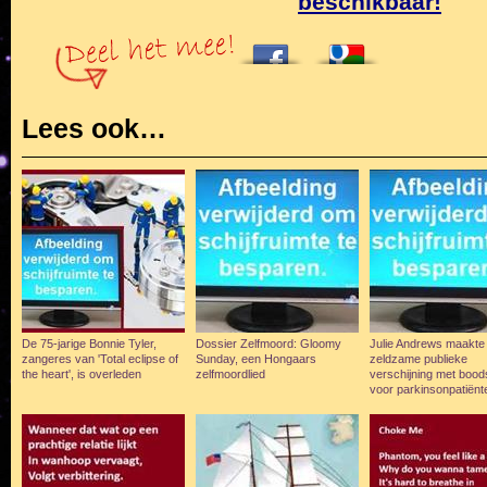
beschikbaar!
Lees ook…
De 75-jarige Bonnie Tyler,
Dossier Zelfmoord: Gloomy
Julie Andrews maakte
zangeres van 'Total eclipse of
Sunday, een Hongaars
zeldzame publieke
the heart', is overleden
zelfmoordlied
verschijning met boo
voor parkinsonpatiënt