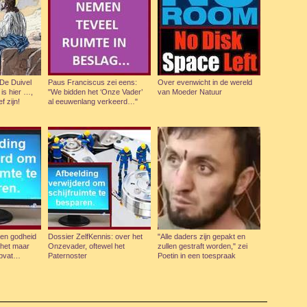
De Duivel
Paus Franciscus zei eens:
Over evenwicht in de wereld
 is hier …,
"We bidden het ‘Onze Vader’
van Moeder Natuur
f zijn!
al eeuwenlang verkeerd…"
een godheid
Dossier ZelfKennis: over het
"Alle daders zijn gepakt en
 het maar
Onzevader, oftewel het
zullen gestraft worden," zei
 opvat…
Paternoster
Poetin in een toespraak