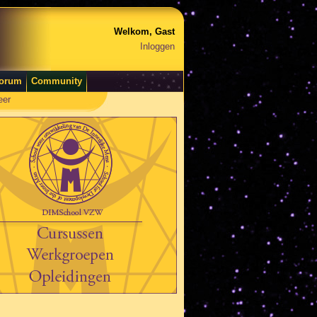
Welkom, Gast
Inloggen
orum
Community
eer