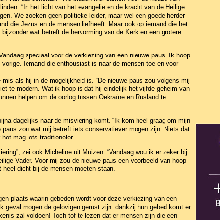
nden. “In het licht van het evangelie en de kracht van de Heilige
vigen. We zoeken geen politieke leider, maar wel een goede herder
nd die Jezus en de mensen liefheeft. Maar ook op iemand die het
 bijzonder wat betreft de hervorming van de Kerk en een grotere
Vandaag speciaal voor de verkiezing van een nieuwe paus. Ik hoop
 vorige. Iemand die enthousiast is naar de mensen toe en voor
 mis als hij in de mogelijkheid is. “De nieuwe paus zou volgens mij
et te modern. Wat ik hoop is dat hij eindelijk het vijfde geheim van
 kunnen helpen om de oorlog tussen Oekraïne en Rusland te
ijna dagelijks naar de misviering komt. “Ik kom heel graag om mijn
 paus zou wat mij betreft iets conservatiever mogen zijn. Niets dat
et mag iets traditioneler.”
iering”, zei ook Micheline uit Muizen. “Vandaag wou ik er zeker bij
eilige Vader. Voor mij zou de nieuwe paus een voorbeeld van hoop
fst heel dicht bij de mensen moeten staan.”
ngen plaats waarin gebeden wordt voor deze verkiezing van een
lk geval mogen de gelovigen gerust zijn: dankzij hun gebed komt er
kenis zal voldoen! Toch tof te lezen dat er mensen zijn die een