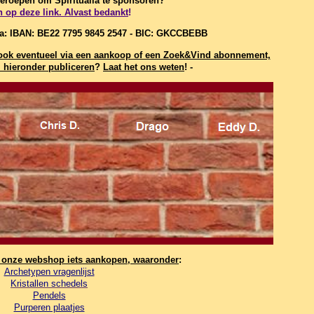
 geroepen om Spiritualia te sponsoren?
n op deze link. Alvast bedankt
!
ia: IBAN: BE22 7795 9845 2547 - BIC: GKCCBEBB
t, ook eventueel via een aankoop of een Zoek&Vind abonnement,
hieronder publiceren
?
Laat het ons weten
! -
n onze webshop iets aankopen, waaronder
:
Archetypen vragenlijst
Kristallen schedels
Pendels
Purperen plaatjes