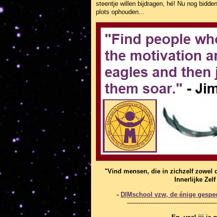
steentje willen bijdragen, hé! Nu nog bidde
plots ophouden...
"Vind mensen, die in zichzelf zowel 
Innerlijke Zel
-
DIMschool vzw, de énige gespeci
----------------------------------------------