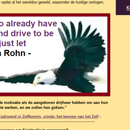
n opdat al het wereldse geweld, waaronder de huidige oorlogen,
de motivatie als de aangeboren drijfveer hebben om aan hun
f te werken, en we zullen hen gidsen."
aliseerd in Zelfkennis, zijnde: het kennen van het Zelf
-
----------------------------------------------------------------------------------