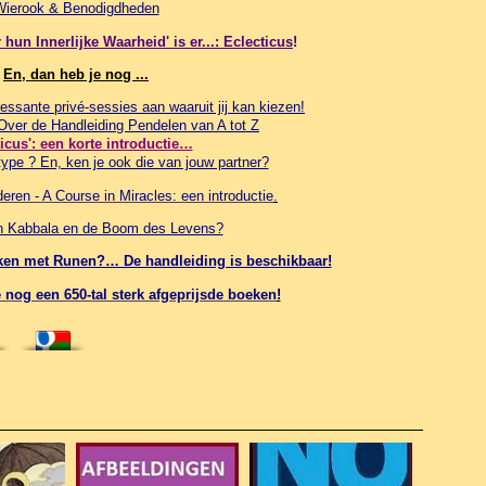
Wierook & Benodigdheden
hun Innerlijke Waarheid' is er...: Eclecticus
!
En, dan heb je nog ...
essante privé-sessies aan waaruit jij kan kiezen!
 Over de Handleiding Pendelen van A tot Z
ticus': een korte introductie…
ype ? En, ken je ook die van jouw partner?
ren - A Course in Miracles: een introductie
.
in Kabbala en de Boom des Levens?
werken met Runen?… De handleiding is beschikbaar!
nog een 650-tal sterk afgeprijsde boeken
!