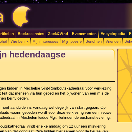
rtikelen
Boekrecensies
Zoek&Vind
Evenementen
Encyclopedia
F
ofiel
Wie ben ik
Mijn interesses
Mijn poëzie
Berichten
Vrienden
Beh
zijn hedendaagse
ovigen bidden in Mechelse Sint-Romboutskathedraal voor verkiezing
t feit dat mensen via hun gebed en het bijwonen van een mis de
nen beïnvloeden.
moet aanduiden is vandaag wel degelijk van start gegaan. Op
 plaats waarin gebeden wordt voor deze verkiezing van een nieuwe
hedraal in Mechelen leidde Mgr. Terlinden de eucharistieviering.
outskathedraal vindt er elke middag om 12 uur een misviering
eken van dat conclaaf. “We bidden hier samen voor de keuze van