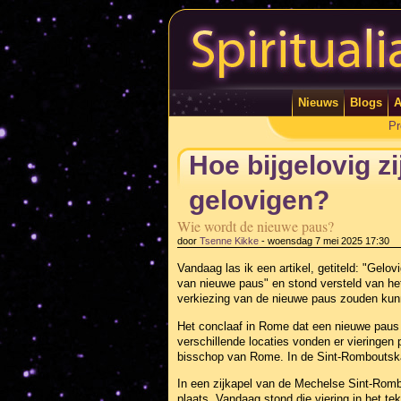
Nieuws
Blogs
A
Pr
Hoe bijgelovig 
gelovigen?
Wie wordt de nieuwe paus?
door
Tsenne Kikke
-
woensdag 7 mei 2025 17:30
Vandaag las ik een artikel, getiteld: "Gel
van nieuwe paus" en stond versteld van he
verkiezing van de nieuwe paus zouden kun
Het conclaaf in Rome dat een nieuwe paus 
verschillende locaties vonden er vieringen
bisschop van Rome. In de Sint-Romboutskat
In een zijkapel van de Mechelse Sint-Romb
plaats. Vandaag stond die viering in het t