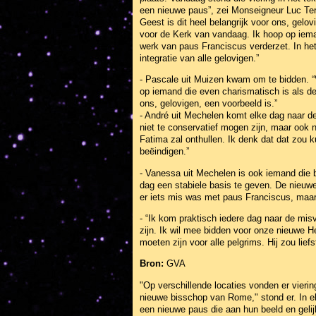
een nieuwe paus”, zei Monseigneur Luc Terli
Geest is dit heel belangrijk voor ons, gelo
voor de Kerk van vandaag. Ik hoop op iema
werk van paus Franciscus verderzet. In het
integratie van alle gelovigen.”
- Pascale uit Muizen kwam om te bidden. “
op iemand die even charismatisch is als de
ons, gelovigen, een voorbeeld is.”
- André uit Mechelen komt elke dag naar de
niet te conservatief mogen zijn, maar ook ni
Fatima zal onthullen. Ik denk dat dat zou
beëindigen.”
- Vanessa uit Mechelen is ook iemand die b
dag een stabiele basis te geven. De nieuwe
er iets mis was met paus Franciscus, maar h
- “Ik kom praktisch iedere dag naar de misv
zijn. Ik wil mee bidden voor onze nieuwe H
moeten zijn voor alle pelgrims. Hij zou lie
Bron:
GVA
"Op verschillende locaties vonden er vieri
nieuwe bisschop van Rome," stond er. In e
een nieuwe paus die aan hun beeld en gelij