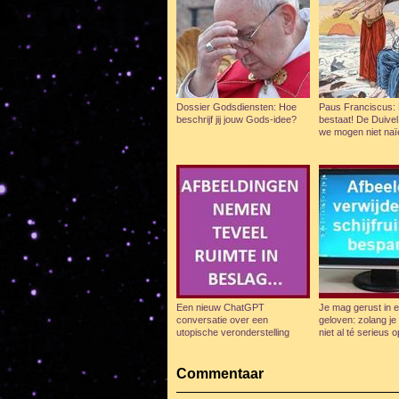
Dossier Godsdiensten: Hoe
Paus Franciscus: 
beschrijf jij jouw Gods-idee?
bestaat! De Duivel
we mogen niet naïe
Een nieuw ChatGPT
Je mag gerust in 
conversatie over een
geloven: zolang je
utopische veronderstelling
niet al té serieus
Commentaar