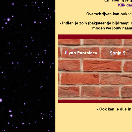
En, voel jij je
Klik da
Overschrijven kan ook v
-
Indien je zo'n (bak)steentje bijdraag
mogen we jouw naam 
-
Ook kan je dus i