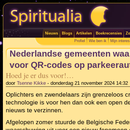
Nieuws
Blogs
Artikelen
Boekrecensies
Zo
Profiel
Wie ben ik
Mijn intere
Nederlandse gemeenten wa
voor QR-codes op parkeera
Hoed je er dus voor!…
door
Tsenne Kikke
-
donderdag 21 november 2024 14:32
Oplichters en zwendelaars zijn grenzeloos cr
technologie is voor hen dan ook een open d
nieuws te verzinnen.
Afgelopen zomer stuurde de Belgische Federa
waarschuwing uit voor een nieuw fenomeen d