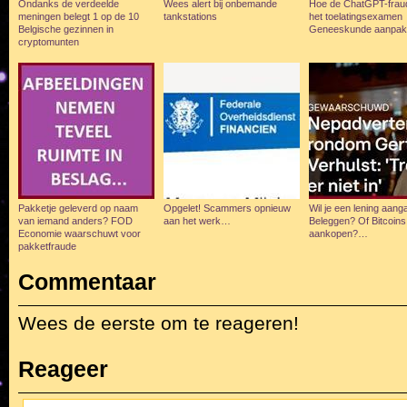
Ondanks de verdeelde
Wees alert bij onbemande
Hoe de ChatGPT-frau
meningen belegt 1 op de 10
tankstations
het toelatingsexamen
Belgische gezinnen in
Geneeskunde aanpak
cryptomunten
Pakketje geleverd op naam
Opgelet! Scammers opnieuw
Wil je een lening aan
van iemand anders? FOD
aan het werk…
Beleggen? Of Bitcoins
Economie waarschuwt voor
aankopen?…
pakketfraude
Commentaar
Wees de eerste om te reageren!
Reageer