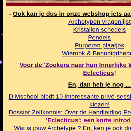
-
Ook kan je dus in onze webshop iets a
Archetypen vragenlijst
Kristallen schedels
Pendels
Purperen plaatjes
Wierook & Benodigdhed
Voor de 'Zoekers naar hun Innerlijke Wa
Eclecticus
!
En, dan heb je nog ...
DIMschool biedt 10 interessante privé-sessi
kiezen!
Dossier Zelfkennis: Over de Handleiding Pe
'Eclecticus': een korte intro
Wat is jouw Archetype ? En, ken je ook di