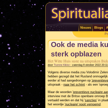
Nieuws
Blogs
A
Pr
Ook de media ku
sterk opblazen
Het Witte Huis suste na uitspraken Bid
door
Tsenne Kikke
-
zaterdag 8 oktober 2022 20:11
Volgens diverse media zou Volodimir Zelensk
hebben gezegd dat het Rusland onmogelijk
eerder al had aangedrongen op
'
preventieve
uitspraak -
naar het schijnt
- als een 'oproep
Maar de woorden '
preventieve nucleaire aa
interview met de Britse openbare omroep B
vertaald werden en dat hij '
sancties
' in plaa
het woordje
'
nucleaire
' nooit vernoemd
.