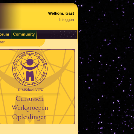
Welkom, Gast
Inloggen
orum
Community
eer