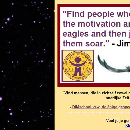
"Vind mensen, die in zichzelf zowel 
Innerlijke Zel
-
DIMschool vzw, de énige gespeci
-------------------------------------------------------
Voel je je g
Kl