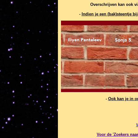
Overschrijven kan ook v
-
Indien je een (bak)steentje 
-
Ook kan je in 
Voor de 'Zoekers naar 