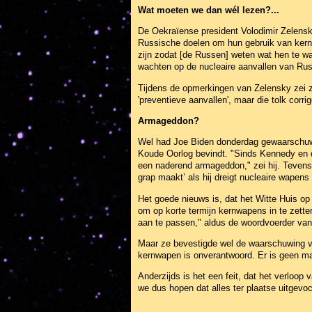
Wat moeten we dan wél lezen?...
De Oekraïense president Volodimir Zelensk
Russische doelen om hun gebruik van kernw
zijn zodat [de Russen] weten wat hen te w
wachten op de nucleaire aanvallen van Rusl
Tijdens de opmerkingen van Zelensky zei zij
'preventieve aanvallen', maar die tolk corri
Armageddon?
Wel had Joe Biden donderdag gewaarschuwd 
Koude Oorlog bevindt. "Sinds Kennedy en d
een naderend armageddon," zei hij. Tevens
grap maakt’ als hij dreigt nucleaire wapens i
Het goede nieuws is, dat het Witte Huis op 
om op korte termijn kernwapens in te zett
aan te passen," aldus de woordvoerder van 
Maar ze bevestigde wel de waarschuwing v
kernwapen is onverantwoord. Er is geen ma
Anderzijds is het een feit, dat het verloop
we dus hopen dat alles ter plaatse uitgevoc