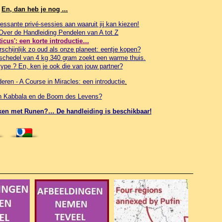
En, dan heb je nog ...
essante privé-sessies aan waaruit jij kan kiezen!
 Over de Handleiding Pendelen van A tot Z
ticus': een korte introductie…
schijnlijk zo oud als onze planeet: eentje kopen?
schedel van 4 kg 340 gram zoekt een warme thuis.
ype ? En, ken je ook die van jouw partner?
ren - A Course in Miracles: een introductie
.
in Kabbala en de Boom des Levens?
werken met Runen?… De handleiding is beschikbaar!