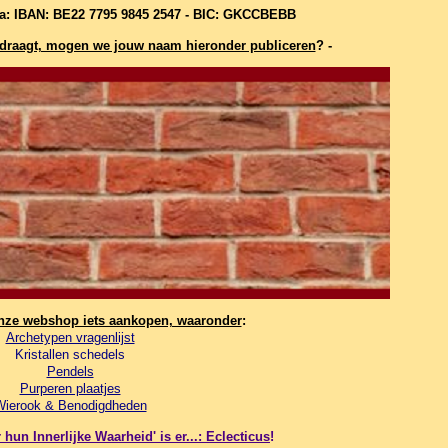
ia: IBAN: BE22 7795 9845 2547 - BIC: GKCCBEBB
bijdraagt, mogen we jouw naam hieronder publiceren
? -
onze webshop iets aankopen, waaronder
:
Archetypen vragenlijst
Kristallen schedels
Pendels
Purperen plaatjes
Wierook & Benodigdheden
hun Innerlijke Waarheid' is er...: Eclecticus
!