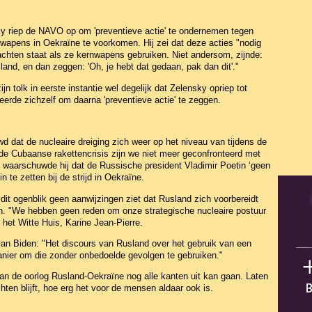
y riep de NAVO op om 'preventieve actie' te ondernemen tegen
apens in Oekraïne te voorkomen. Hij zei dat deze acties "nodig
achten staat als ze kernwapens gebruiken. Niet andersom, zijnde:
and, en dan zeggen: 'Oh, je hebt dat gedaan, pak dan dit'."
n tolk in eerste instantie wel degelijk dat Zelensky opriep tot
geerde zichzelf om daarna 'preventieve actie' te zeggen.
dat de nucleaire dreiging zich weer op het niveau van tijdens de
e Cubaanse rakettencrisis zijn we niet meer geconfronteerd met
 waarschuwde hij dat de Russische president Vladimir Poetin ‘geen
n te zetten bij de strijd in Oekraïne.
dit ogenblik geen aanwijzingen ziet dat Rusland zich voorbereidt
en. "We hebben geen reden om onze strategische nucleaire postuur
het Witte Huis, Karine Jean-Pierre.
an Biden: "Het discours van Rusland over het gebruik van een
nier om die zonder onbedoelde gevolgen te gebruiken."
 van de oorlog Rusland-Oekraïne nog alle kanten uit kan gaan. Laten
hten blijft, hoe erg het voor de mensen aldaar ook is.