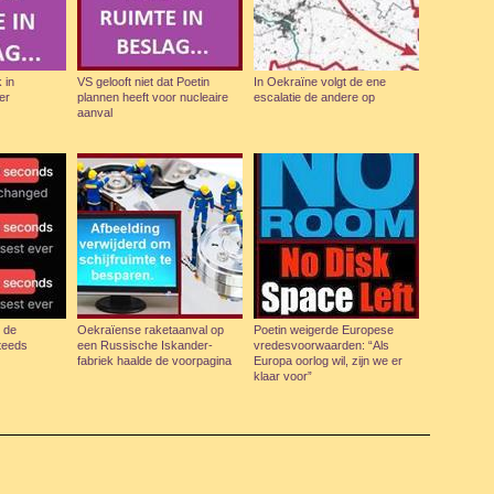
 in
VS gelooft niet dat Poetin
In Oekraïne volgt de ene
er
plannen heeft voor nucleaire
escalatie de andere op
aanval
 de
Oekraïense raketaanval op
Poetin weigerde Europese
teeds
een Russische Iskander-
vredesvoorwaarden: “Als
fabriek haalde de voorpagina
Europa oorlog wil, zijn we er
klaar voor”