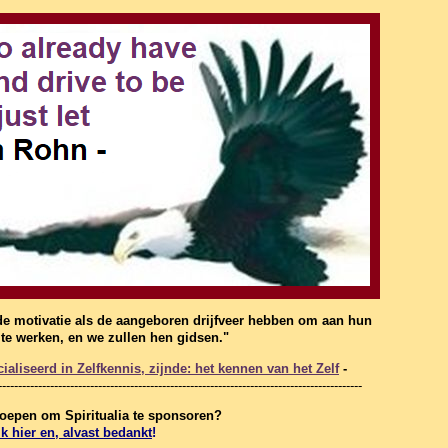
de motivatie als de aangeboren drijfveer hebben om aan hun
f te werken, en we zullen hen gidsen."
aliseerd in Zelfkennis, zijnde: het kennen van het Zelf
-
-------------------------------------------------------------------------------------------
eroepen om Spiritualia te sponsoren?
ik hier en, alvast bedankt
!