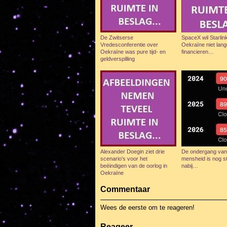
De Zwitserse
SpaceX wil Starlink
Vredesconferentie over
Oekraïne niet lang
Oekraïne was pure tijd- en
financieren…
geldverspilling
Alexander Doegin ziet drie
De ondergang van
scenario's voor het
mensheid is nog s
beëindigen van de oorlog in
nabij…
Oekraïne
Commentaar
Wees de eerste om te reageren!
Reageer