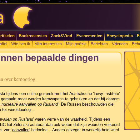
rtikelen
Boekrecensies
Zoek&Vind
Evenementen
Encyclopedia
F
ofiel
Wie ben ik
Mijn interesses
Mijn poëzie
Berichten
Vrienden
Beh
nnen bepaalde dingen
en over kernoorlog.
i tijdens een online gesprek met het Australische 'Lowy Institute'
 gemaakt moet worden kernwapens te gebruiken en dat hij daarom
 nucleaire aanvallen op Rusland
'
. De Russen beschouwden die
 tot wereldoorlog'...
nvallen op Rusland
' waren verre van de waarheid. Tijdens een
BC liet Zelenski achteraf dan ook weten dat zijn woorden verkeerd
ts van '
aanvallen
' bedoelde... Anders gezegd: in werkelijkheid werd