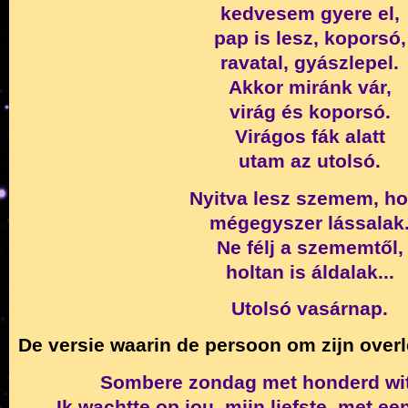
kedvesem gyere el,
pap is lesz, koporsó,
ravatal, gyászlepel.
Akkor miránk vár,
virág és koporsó.
Virágos fák alatt
utam az utolsó.
Nyitva lesz szemem, h
mégegyszer lássalak
Ne félj a szememtől,
holtan is áldalak...
Utolsó vasárnap.
De versie waarin de persoon om zijn overled
Sombere zondag met honderd wit
Ik wachtte op jou, mijn liefste, met ee