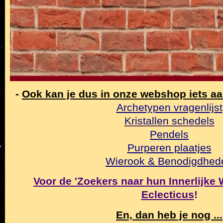
-
Ook kan je dus in onze webshop iets a
Archetypen vragenlijst
Kristallen schedels
Pendels
Purperen plaatjes
Wierook & Benodigdhed
Voor de 'Zoekers naar hun Innerlijke Wa
Eclecticus
!
En, dan heb je nog ...