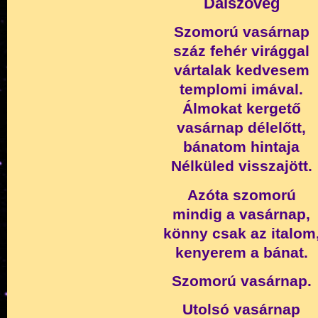
Dalszöveg
Szomorú vasárnap
száz fehér virággal
vártalak kedvesem
templomi imával.
Álmokat kergető
vasárnap délelőtt,
bánatom hintaja
Nélküled visszajött.
Azóta szomorú
mindig a vasárnap,
könny csak az italom
kenyerem a bánat.
Szomorú vasárnap.
Utolsó vasárnap