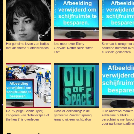
Het geheime leven van liedjes
Iets meer over Ricky
Stromae is terug met 
met als thema 'Liefdesrelaties'
Gervais' Netflix-serie 'After
pakkend nummer over 
Life'
suïcidale gedachten
De 75-jarige Bonnie Tyler,
Dossier Zelfdoding: in de
Julie Andrews maakte
zangeres van 'Total eclipse of
gemeente Zundert sprong
zeldzame publieke
the heart', is overleden
iemand uit een luchtballon
verschijning met boo
voor parkinsonpatiënt