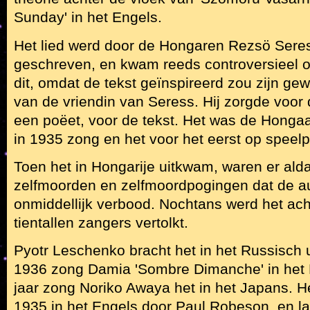
Sunday' in het Engels.
Het lied werd door de Hongaren Rezsö Sere
geschreven, en kwam reeds controversieel o
dit, omdat de tekst geïnspireerd zou zijn ge
van de vriendin van Seress. Hij zorgde voor
een poëet, voor de tekst. Het was de Hongaa
in 1935 zong en het voor het eerst op speelpl
Toen het in Hongarije uitkwam, waren er ald
zelfmoorden en zelfmoordpogingen dat de aut
onmiddellijk verbood. Nochtans werd het ach
tientallen zangers vertolkt.
Pyotr Leschenko bracht het in het Russisch u
1936 zong Damia 'Sombre Dimanche' in het F
jaar zong Noriko Awaya het in het Japans. H
1935 in het Engels door Paul Robeson, en lat