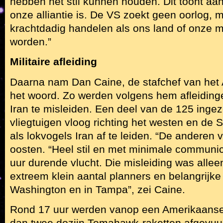
hebben het stil kunnen houden. Dit toont aa
onze alliantie is. De VS zoekt geen oorlog, m
krachtdadig handelen als ons land of onze 
worden.”
Militaire afleiding
Daarna nam Dan Caine, de stafchef van het 
het woord. Zo werden volgens hem afleidin
Iran te misleiden. Een deel van de 125 ingeze
vliegtuigen vloog richting het westen en de 
als lokvogels Iran af te leiden. “De anderen 
oosten. “Heel stil en met minimale communic
uur durende vlucht. Die misleiding was allee
extreem klein aantal planners en belangrijke 
Washington en in Tampa”, zei Caine.
Rond 17 uur werden vanop een Amerikaanse
dan twee dozijn Tomahawk-raketten afgevuur