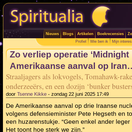
Nieuws
Blogs
Artikelen
Boekrecensies
Zo
Profiel
Wie ben ik
Mijn intere
Zo verliep operatie ‘Midnigh
Amerikaanse aanval op Iran
Straaljagers als lokvogels, Tomahawk-rak
onderzeeërs, en een dozijn ‘bunker buste
door
Tsenne Kikke
-
zondag 22 juni 2025 17:49
De Amerikaanse aanval op drie Iraanse nucle
volgens defensieminister Pete Hegseth en 
een huzarenstukje. “Geen enkel ander leger
Het toont hoe sterk we zijn.”