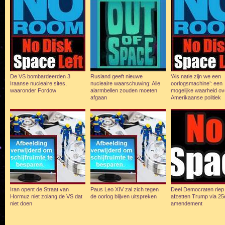
De VS bombardeerden 3
Rusland geeft nieuwe
‘Als natie zijn we een
Iraanse nucleaire sites,
nucleaire waarschuwing: Alle
oorlogsmachine’: een
waaronder Fordow
alarmbellen zouden moeten
mogelijke waarheid ov
afgaan
Amerikaanse politiek
Iran opent de Straat van
Paus Leo XIV zal zich tegen
Deel Democraten riep 
Hormuz niet zolang de VS dat
de oorlog blijven uitspreken
afzetten Trump via 25
niet doen
amendement