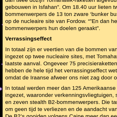
gebouwen in Isfahan”. Om 18.40 uur lieten t
bommenwerpers de 13 ton zware ‘bunker bu
op de nucleaire site van Fordow. “”En dan 
bommenwerpers hun doelen geraakt”.
Verrassingseffect
In totaal zijn er veertien van die bommen v
ingezet op twee nucleaire sites, met Tomaha
laatste aanval. Ongeveer 75 precisierakette
hebben de hele tijd het verrassingseffect w
omdat de Iraanse afweer ons niet zag door o
In totaal werden meer dan 125 Amerikaanse m
ingezet, waaronder verkenningsvliegtuigen, s
en zeven stealth B2-bommenwerpers. Die tank
om geen tijd te verliezen en de aandacht van 
De B2’s gooiden volgens Caine meer dan een