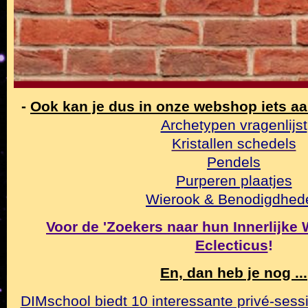
-
Ook kan je dus in onze webshop iets a
Archetypen vragenlijst
Kristallen schedels
Pendels
Purperen plaatjes
Wierook & Benodigdhed
Voor de 'Zoekers naar hun Innerlijke Wa
Eclecticus
!
En, dan heb je nog ...
DIMschool biedt 10 interessante privé-sessi