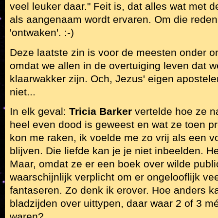
veel leuker daar." Feit is, dat alles wat met 
als aangenaam wordt ervaren. Om die reden
'ontwaken'. :-)
Deze laatste zin is voor de meesten onder on
omdat we allen in de overtuiging leven dat 
klaarwakker zijn. Och, Jezus' eigen apostele
niet...
In elk geval:
Tricia Barker
vertelde hoe ze n
heel even dood is geweest en wat ze toen pr
kon me raken, ik voelde me zo vrij als een vo
blijven. Die liefde kan je je niet inbeelden. H
Maar, omdat ze er een boek over wilde publi
waarschijnlijk verplicht om er ongelooflijk vee
fantaseren. Zo denk ik erover. Hoe anders 
bladzijden over uittypen, daar waar 2 of 3 
waren?...