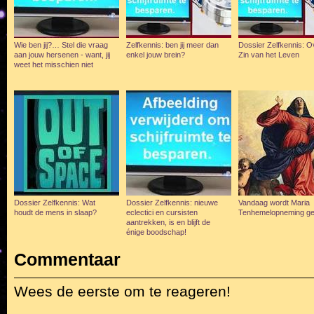
Wie ben jij?… Stel die vraag
Zelfkennis: ben jij meer dan
Dossier Zelfkennis: O
aan jouw hersenen - want, jij
enkel jouw brein?
Zin van het Leven
weet het misschien niet
Dossier Zelfkennis: Wat
Dossier Zelfkennis: nieuwe
Vandaag wordt Maria
houdt de mens in slaap?
eclectici en cursisten
Tenhemelopneming g
aantrekken, is en blijft de
énige boodschap!
Commentaar
Wees de eerste om te reageren!