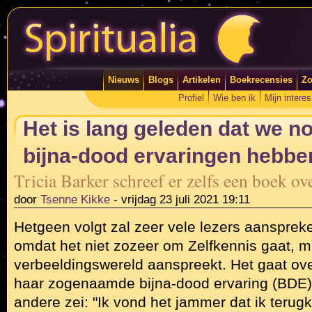
Nieuws
Blogs
Artikelen
Boekrecensies
Zo
Profiel
Wie ben ik
Mijn intere
Het is lang geleden dat we no
bijna-dood ervaringen hebbe
Tricia Barker schreef er zelfs een boek o
door
Tsenne Kikke
-
vrijdag 23 juli 2021 19:11
Hetgeen volgt zal zeer vele lezers aanspre
omdat het niet zozeer om Zelfkennis gaat, m
verbeeldingswereld aanspreekt. Het gaat ov
haar zogenaamde bijna-dood ervaring (BDE) 
andere zei: "Ik vond het jammer dat ik teru