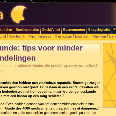
rtikelen
Boekrecensies
Zoek&Vind
Evenementen
Encyclopedia
F
ofiel
Wie ben ik
Mijn interesses
Mijn poëzie
Berichten
Vrienden
Beh
nde: tips voor minder
ndelingen
lanten en kruiden te vinden, die positief op onze gezondheid
gen.
eesmiddelen hebben een vlekkeloze reputatie. Sommige zorgen
rken gewoon niet goed. Er bestaan in een aantal gevallen wel
 dan bedoelen we niet homeopathie, maar kruidengeneeskunde
je met een kanon op een mug schieten?
ppe Even
hadden genoeg van het geneesmiddelenbeleid in hun
en:
'Guide des 4000 médicaments utiles, inutiles et dangereux'
.
ardeloze en zelfs schadelijke geneesmiddelen goed, 'puur om de