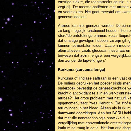
ernstige ziekte, die rechtstreeks gelinkt is
zegt hij. 'De meeste patiënten met artrose
en vaatziekten. Het gaat meestal om kwets
geneesmiddelen.'
Artrose kan niet genezen worden. De behand
zo lang mogelijk functioneel houden. Henro
steroïde ontstekingsremmers zoals Ibuprofe
dat ernstige gevolgen hebben: ze zijn gift
kunnen tot nierfalen leiden. Daarom moete
alternatieven, zoals glucosaminesulfaat en
bewezen dat zo'n mengsel een vergelijkbaa
dan zonder de bijwerkingen.'
Kurkuma (curcuma longa)
Kurkuma of 'Indiase saffraan' is een vast o
De Indiërs gebruiken het poeder sinds me
onderzoek bevestigt de geneeskrachtige we
krachtig antioxidant te zijn en werkt onts
artrose? 'Het grote probleem met natuurlij
opgenomen', zegt Yves Henrotin. 'De stof r
terugvinden in het bloed. Alleen als kurkum
darmwand doordringen. Aan het BCRU hebbe
dat met die nanotechnologie ontwikkeld is
vergelijking met conventionele ontstekings
kurkumine traag in actie. Het kan drie dag