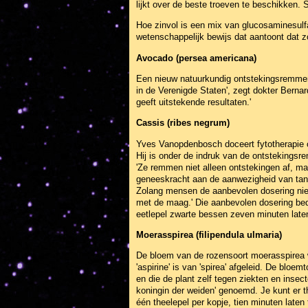
lijkt over de beste troeven te beschikken. 
Hoe zinvol is een mix van glucosaminesulfa
wetenschappelijk bewijs dat aantoont dat z
Avocado (persea americana)
Een nieuw natuurkundig ontstekingsremmend
in de Verenigde Staten', zegt dokter Berna
geeft uitstekende resultaten.'
Cassis (ribes negrum)
Yves Vanopdenbosch doceert fytotherapie 
Hij is onder de indruk van de ontstekings
'Ze remmen niet alleen ontstekingen af, maar
geneeskracht aan de aanwezigheid van tann
Zolang mensen de aanbevolen dosering niet 
met de maag.' Die aanbevolen dosering bedr
eetlepel zwarte bessen zeven minuten laten
Moerasspirea (filipendula ulmaria)
De bloem van de rozensoort moerasspirea wo
'aspirine' is van 'spirea' afgeleid. De bloem
en die de plant zelf tegen ziekten en ins
koningin der weiden' genoemd. Je kunt er t
één theelepel per kopje, tien minuten lat