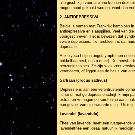
allergisch zijn voor aspirine kunnen deze 
mogen nooit gekookt worden, want dan verl
2.
ANTIDEPRESSIVA
België is samen met Frankrijk kampioen in
antidepressiva en slaappillen. Veel van di
voorgeschreven. Het is bewezen dat synthet
zware depressies. Het probleem is dat huis
depressie.
Anxiolytica helpen angstsymptomen onderdr
prikkelbaarheid, en zo meer). De meeste do
benzodiazepines. Ze zijn vaak zeer versla
veranderen, of liggen aan de basis van aut
Saffraan (crocus sattivus)
'Depressie is aan een verontrustende opmar
lichte of matige depressie schrijf ik mijn p
extracten verhogen de serotonine-aanmaak 
hun gevoel van eigenwaarde stijgt. Uit mijn
Lavendel (lavandula)
Thee van lavendel heeft een rustgevende w
lavendelthee een ideaal natuurlijk medicijn