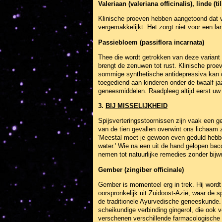
Valeriaan (valeriana officinalis), linde (til
Klinische proeven hebben aangetoond dat va
vergemakkelijkt. Het zorgt niet voor een l
Passiebloem (passiflora incarnata)
Thee die wordt getrokken van deze varian
brengt de zenuwen tot rust. Klinische proev
sommige synthetische antidepressiva kan d
toegediend aan kinderen onder de twaalf j
geneesmiddelen. Raadpleeg altijd eerst uw 
3.
BIJ MISSELIJKHEID
Spijsverteringsstoornissen zijn vaak een ge
van de tien gevallen overwint ons lichaam z
'Meestal moet je gewoon even geduld hebben
water.' Wie na een uit de hand gelopen bacc
nemen tot natuurlijke remedies zonder bijw
Gember (zingiber officinale)
Gember is momenteel erg in trek. Hij word
oorspronkelijk uit Zuidoost-Azië, waar de sp
de traditionele Ayurvedische geneeskunde.
scheikundige verbinding gingerol, die ook v
verschenen verschillende farmacologische 