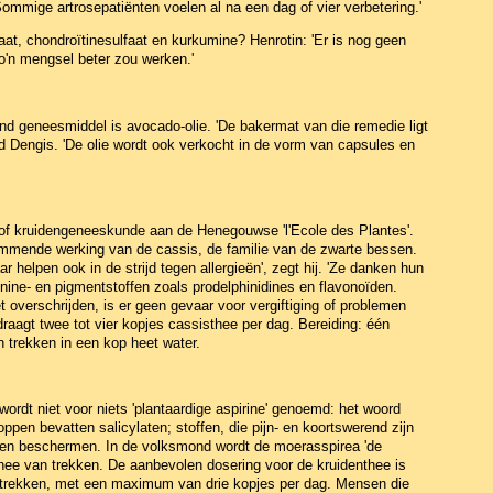
Sommige artrosepatiënten voelen al na een dag of vier verbetering.'
at, chondroïtinesulfaat en kurkumine? Henrotin: 'Er is nog geen
o'n mengsel beter zou werken.'
 geneesmiddel is avocado-olie. 'De bakermat van die remedie ligt
rd Dengis. 'De olie wordt ook verkocht in de vorm van capsules en
of kruidengeneeskunde aan de Henegouwse 'l'Ecole des Plantes'.
remmende werking van de cassis, de familie van de zwarte bessen.
 helpen ook in de strijd tegen allergieën', zegt hij. 'Ze danken hun
ine- en pigmentstoffen zoals prodelphinidines en flavonoïden.
overschrijden, is er geen gevaar voor vergiftiging of problemen
aagt twee tot vier kopjes cassisthee per dag. Bereiding: één
 trekken in een kop heet water.
rdt niet voor niets 'plantaardige aspirine' genoemd: het woord
toppen bevatten salicylaten; stoffen, die pijn- en koortswerend zijn
ecten beschermen. In de volksmond wordt de moerasspirea 'de
hee van trekken. De aanbevolen dosering voor de kruidenthee is
en trekken, met een maximum van drie kopjes per dag. Mensen die