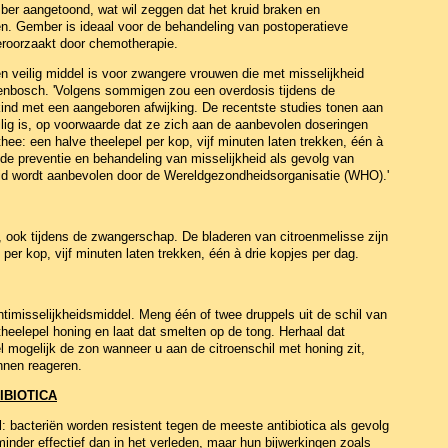
er aangetoond, wat wil zeggen dat het kruid braken en
en. Gember is ideaal voor de behandeling van postoperatieve
veroorzaakt door chemotherapie.
en veilig middel is voor zwangere vrouwen die met misselijkheid
nbosch. 'Volgens sommigen zou een overdosis tijdens de
ind met een aangeboren afwijking. De recentste studies tonen aan
ig is, op voorwaarde dat ze zich aan de aanbevolen doseringen
hee: een halve theelepel per kop, vijf minuten laten trekken, één à
 de preventie en behandeling van misselijkheid als gevolg van
ruid wordt aanbevolen door de Wereldgezondheidsorganisatie (WHO).'
, ook tijdens de zwangerschap. De bladeren van citroenmelisse zijn
 per kop, vijf minuten laten trekken, één à drie kopjes per dag.
ntimisselijkheidsmiddel. Meng één of twee druppels uit de schil van
heelepel honing en laat dat smelten op de tong. Herhaal dat
l mogelijk de zon wanneer u aan de citroenschil met honing zit,
nnen reageren.
IBIOTICA
: bacteriën worden resistent tegen de meeste antibiotica als gevolg
inder effectief dan in het verleden, maar hun bijwerkingen zoals