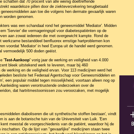
e schatten dat 70 procent van alle weinig doeltreffende
trekt waardeloze pillen door de ziekteverzekering terugbetaald
8 geneesmiddelen aan toe die volgens hen dermate gevaarlijk waren
den worden genomen.
okters was een schandaal rond het geneesmiddel 'Mediator'. Midden
ern 'Servier' die vermageringspil voor diabetespatiënten op de
hreven aan zowat iedereen die met overgewicht kampte. Rond de
et werkzame bestanddeel benfluorex ernstige hartproblemen kon
en voordat 'Mediator' in heel Europa uit de handel werd genomen.
n al vermoedelijk 500 doden geëist.
tie
'Test-Aankoop'
vorig jaar de werking en veiligheid van 4.000
ent bleek uitstekend werk te leveren, maar bij 460
 de werking en de veiligheid ervan. Voor 113 medicijnen werd het
r geleden besliste het Federaal Agentschap voor Geneesmiddelen en
, een populair middel tegen misselijkheid, voortaan alleen nog op
. Aanleiding waren verontrustende onderzoeken over de
idon, dat hartritmestoornissen zou veroorzaken, met mogelijk
smiddelen diaboliseren die uit synthetische stoffen bestaan', vindt
en is aan de botanische tuin van de Universiteit van Luik. 'Een
, kent meestal de voorgeschiedenis van de patiënt, waardoor hij de
 inschatten. Op de lijst van "gevaarlijke" medicijnen staan twee