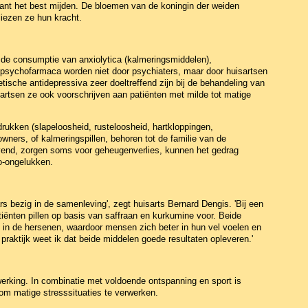
plant het best mijden. De bloemen van de koningin der weiden
iezen ze hun kracht.
 de consumptie van anxiolytica (kalmeringsmiddelen),
e psychofarmaca worden niet door psychiaters, maar door huisartsen
ische antidepressiva zeer doeltreffend zijn bij de behandeling van
artsen ze ook voorschrijven aan patiënten met milde tot matige
ukken (slapeloosheid, rusteloosheid, hartkloppingen,
wners, of kalmeringspillen, behoren tot de familie van de
vend, zorgen soms voor geheugenverlies, kunnen het gedrag
o-ongelukken.
s bezig in de samenleving', zegt huisarts Bernard Dengis. 'Bij een
atiënten pillen op basis van saffraan en kurkumine voor. Beide
in de hersenen, waardoor mensen zich beter in hun vel voelen en
 praktijk weet ik dat beide middelen goede resultaten opleveren.'
erking. In combinatie met voldoende ontspanning en sport is
 om matige stresssituaties te verwerken.