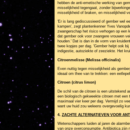
hebben de anti-emetische werking van gemb
misselijkheid tegengaat, zonder bijwerking
misselijkheid of braken, en misselijkheid 
'Er is lang gediscussieerd of gember wel e
kampen', zegt plantenkenner Yves Vanopde
zwangerschap het risico verhogen op een k
dat gember ook voor zwangere vrouwen veil
houden.' Dat is dan in de vorm van kruident
twee kopjes per dag. 'Gember helpt ook bij
indigestie, autoziekte of zeeziekte. Het k
Citroenmelisse (Melissa officinalis)
Even nuttig tegen misselijkheid als gember
ideaal om thee van te trekken: een eetlepel
Citroen (citrus limon)
De schil van de citroen is een uitstekend a
een biologisch gekweekte citroen met een t
maximaal vier keer per dag. Vermijd zo vee
want uw huid zou weleens overgevoelig ku
4.
ZACHTE ALTERNATIEVEN VOOR ANT
Wetenschappers luiden al jaren de alarmbel
van onze overconsumptie. Antibiotica zijn m