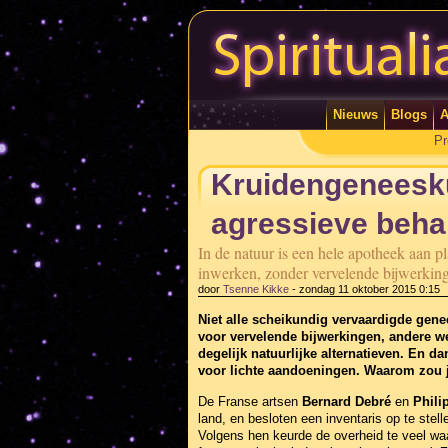
Nieuws
Blogs
A
Pr
Kruidengeneesku
agressieve beha
In de natuur is een hele apotheek aan p
inwerken, zonder vervelende bijwerkin
door
Tsenne Kikke
-
zondag 11 oktober 2015 0:15
Niet alle scheikundig vervaardigde gen
voor vervelende bijwerkingen, andere we
degelijk natuurlijke alternatieven. En
voor lichte aandoeningen. Waarom zou 
De Franse artsen
Bernard Debré
en
Phili
land, en besloten een inventaris op te stell
Volgens hen keurde de overheid te veel wa