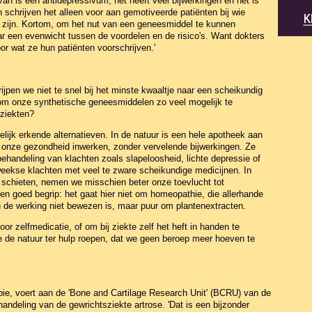
n is een antidepressivum, het heeft veel bijwerkingen en het is
n schrijven het alleen voor aan gemotiveerde patiënten bij wie
es zijn. Kortom, om het nut van een geneesmiddel te kunnen
ar een evenwicht tussen de voordelen en de risico's. Want dokters
or wat ze hun patiënten voorschrijven.'
ijpen we niet te snel bij het minste kwaaltje naar een scheikundig
n om onze synthetische geneesmiddelen zo veel mogelijk te
 ziekten?
lijk erkende alternatieven. In de natuur is een hele apotheek aan
op onze gezondheid inwerken, zonder vervelende bijwerkingen. Ze
handeling van klachten zoals slapeloosheid, lichte depressie of
eekse klachten met veel te zware scheikundige medicijnen. In
schieten, nemen we misschien beter onze toevlucht tot
en goed begrip: het gaat hier niet om homeopathie, die allerhande
 de werking niet bewezen is, maar puur om plantenextracten.
or zelfmedicatie, of om bij ziekte zelf het heft in handen te
e de natuur ter hulp roepen, dat we geen beroep meer hoeven te
apie, voert aan de 'Bone and Cartilage Research Unit' (BCRU) van de
andeling van de gewrichtsziekte artrose. 'Dat is een bijzonder