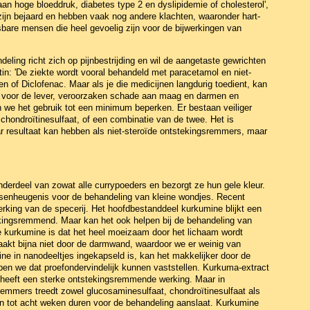
 aan hoge bloeddruk, diabetes type 2 en dyslipidemie of cholesterol',
 zijn bejaard en hebben vaak nog andere klachten, waaronder hart-
bare mensen die heel gevoelig zijn voor de bijwerkingen van
eling richt zich op pijnbestrijding en wil de aangetaste gewrichten
tin: 'De ziekte wordt vooral behandeld met paracetamol en niet-
n of Diclofenac. Maar als je die medicijnen langdurig toedient, kan
ig voor de lever, veroorzaken schade aan maag en darmen en
n we het gebruik tot een minimum beperken. Er bestaan veiliger
 chondroïtinesulfaat, of een combinatie van de twee. Het is
r resultaat kan hebben als niet-steroïde ontstekingsremmers, maar
nderdeel van zowat alle currypoeders en bezorgt ze hun gele kleur.
nsenheugenis voor de behandeling van kleine wondjes. Recent
rking van de specerij. Het hoofdbestanddeel kurkumine blijkt een
tekingsremmend. Maar kan het ook helpen bij de behandeling van
ke kurkumine is dat het heel moeizaam door het lichaam wordt
aakt bijna niet door de darmwand, waardoor we er weinig van
ine in nanodeeltjes ingekapseld is, kan het makkelijker door de
n we dat proefondervindelijk kunnen vaststellen. Kurkuma-extract
, heeft een sterke ontstekingsremmende werking. Maar in
remmers treedt zowel glucosaminesulfaat, chondroïtinesulfaat als
en tot acht weken duren voor de behandeling aanslaat. Kurkumine