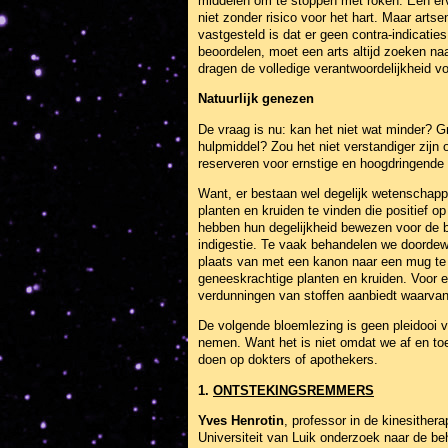
middelen om te stoppen met roken. Een erva
niet zonder risico voor het hart. Maar artse
vastgesteld is dat er geen contra-indicati
beoordelen, moet een arts altijd zoeken na
dragen de volledige verantwoordelijkheid vo
Natuurlijk genezen
De vraag is nu: kan het niet wat minder? Gr
hulpmiddel? Zou het niet verstandiger zij
reserveren voor ernstige en hoogdringende
Want, er bestaan wel degelijk wetenschappe
planten en kruiden te vinden die positief 
hebben hun degelijkheid bewezen voor de be
indigestie. Te vaak behandelen we doordew
plaats van met een kanon naar een mug te 
geneeskrachtige planten en kruiden. Voor e
verdunningen van stoffen aanbiedt waarvan
De volgende bloemlezing is geen pleidooi vo
nemen. Want het is niet omdat we af en to
doen op dokters of apothekers.
1.
ONTSTEKINGSREMMERS
Yves Henrotin
, professor in de kinesither
Universiteit van Luik onderzoek naar de beh