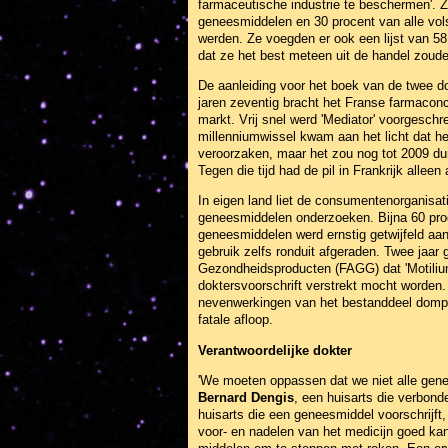
farmaceutische industrie te beschermen'. Z
geneesmiddelen en 30 procent van alle vols
werden. Ze voegden er ook een lijst van 5
dat ze het best meteen uit de handel zou
De aanleiding voor het boek van de twee d
jaren zeventig bracht het Franse farmaconc
markt. Vrij snel werd 'Mediator' voorgesc
millenniumwissel kwam aan het licht dat h
veroorzaken, maar het zou nog tot 2009 dur
Tegen die tijd had de pil in Frankrijk allee
In eigen land liet de consumentenorganisa
geneesmiddelen onderzoeken. Bijna 60 proc
geneesmiddelen werd ernstig getwijfeld aan
gebruik zelfs ronduit afgeraden. Twee jaa
Gezondheidsproducten (FAGG) dat 'Motilium'
doktersvoorschrift verstrekt mocht worden
nevenwerkingen van het bestanddeel domper
fatale afloop.
Verantwoordelijke dokter
'We moeten oppassen dat we niet alle genee
Bernard Dengis
, een huisarts die verbond
huisarts die een geneesmiddel voorschrijft
voor- en nadelen van het medicijn goed kan