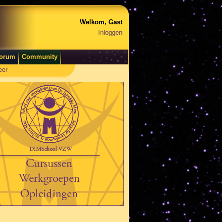
Welkom, Gast
Inloggen
orum
Community
eer