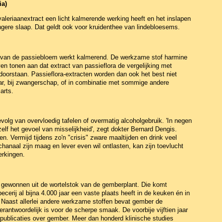
ia)
leriaanextract een licht kalmerende werking heeft en het inslapen
angere slaap. Dat geldt ook voor kruidenthee van lindebloesems.
t van de passiebloem werkt kalmerend. De werkzame stof harmine
en tonen aan dat extract van passieflora de vergelijking met
oorstaan. Passieflora-extracten worden dan ook het best niet
aar, bij zwangerschap, of in combinatie met sommige andere
arts.
volg van overvloedig tafelen of overmatig alcoholgebruik. 'In negen
elf het gevoel van misselijkheid', zegt dokter Bernard Dengis.
. Vermijd tijdens zo'n "crisis" zware maaltijden en drink veel
hanaal zijn maag en lever even wil ontlasten, kan zijn toevlucht
erkingen.
t gewonnen uit de wortelstok van de gemberplant. Die komt
ecerij al bijna 4.000 jaar een vaste plaats heeft in de keuken én in
 Naast allerlei andere werkzame stoffen bevat gember de
erantwoordelijk is voor de scherpe smaak. De voorbije vijftien jaar
publicaties over gember. Meer dan honderd klinische studies