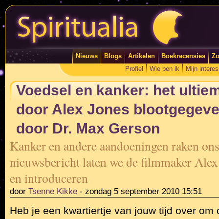
Nieuws
Blogs
Artikelen
Boekrecensies
Zo
Profiel
Wie ben ik
Mijn intere
Voedsel en kanker: het ultie
door Alex Jones blootgegeve
door Dr. Max Gerson
Kanker en andere aandoeningen raken ons 
nieuwsbericht laten we de filmmaker Alex
en introduceren
door
Tsenne Kikke
-
zondag 5 september 2010 15:51
Heb je een kwartiertje van jouw tijd over om