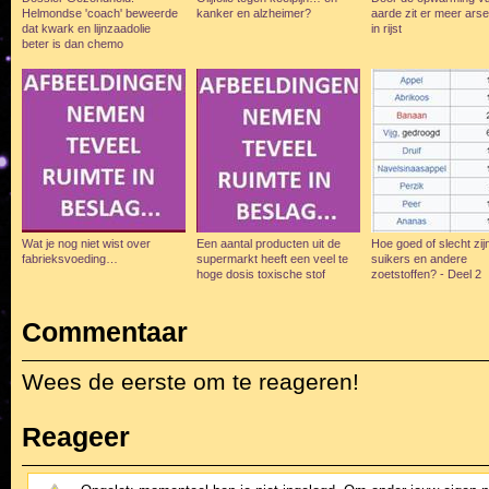
Helmondse 'coach' beweerde
kanker en alzheimer?
aarde zit er meer ars
dat kwark en lijnzaadolie
in rijst
beter is dan chemo
Wat je nog niet wist over
Een aantal producten uit de
Hoe goed of slecht zij
fabrieksvoeding…
supermarkt heeft een veel te
suikers en andere
hoge dosis toxische stof
zoetstoffen? - Deel 2
Commentaar
Wees de eerste om te reageren!
Reageer