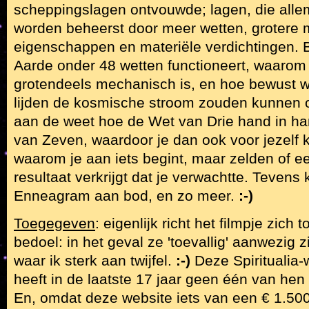
scheppingslagen ontvouwde; lagen, die allem
worden beheerst door meer wetten, grotere
eigenschappen en materiële verdichtingen.
Aarde onder 48 wetten functioneert, waarom 
grotendeels mechanisch is, en hoe bewust we
lijden de kosmische stroom zouden kunnen
aan de weet hoe de Wet van Drie hand in h
van Zeven, waardoor je dan ook voor jezelf k
waarom je aan iets begint, maar zelden of ee
resultaat verkrijgt dat je verwachtte. Teven
Enneagram aan bod, en zo meer.
:-)
Toegegeven
: eigenlijk richt het filmpje zich 
bedoel: in het geval ze 'toevallig' aanwezig zi
waar ik sterk aan twijfel.
:-)
Deze Spiritualia-w
heeft in de laatste 17 jaar geen één van he
En, omdat deze website iets van een € 1.500