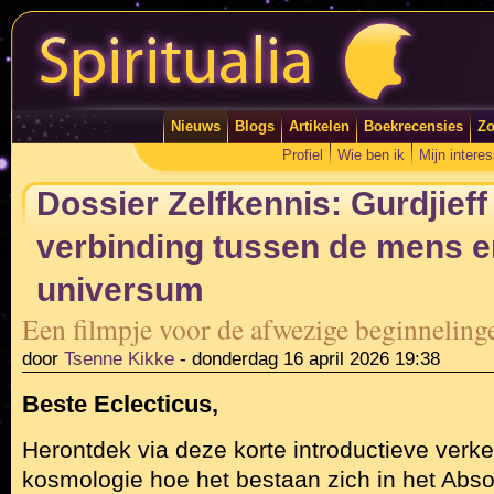
Nieuws
Blogs
Artikelen
Boekrecensies
Zo
Profiel
Wie ben ik
Mijn intere
Dossier Zelfkennis: Gurdjieff
verbinding tussen de mens e
universum
Een filmpje voor de afwezige beginneli
door
Tsenne Kikke
-
donderdag 16 april 2026 19:38
Beste Eclecticus,
Herontdek via deze korte introductieve verke
kosmologie hoe het bestaan zich in het Abso