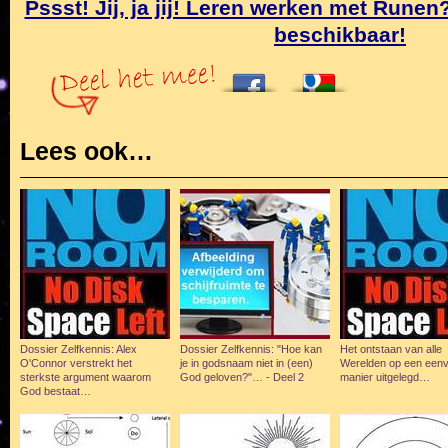
Pssst! Jij, ja jij! Leren werken met Rune
beschikbaar!
Lees ook…
Dossier Zelfkennis: Alex
Dossier Zelfkennis: "Hoe kan
Het ontstaan van alle
O'Connor verstrekt het
je in godsnaam niet in (een)
Werelden op een een
sterkste argument waarom
God geloven?"… - Deel 2
manier uitgelegd…
God bestaat…