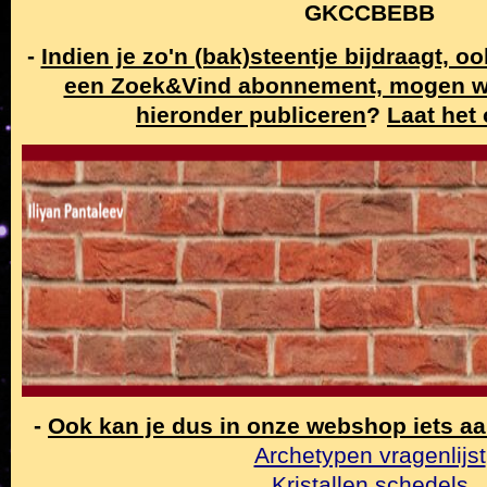
GKCCBEBB
-
Indien je zo'n (bak)steentje bijdraagt, o
een Zoek&Vind abonnement, mogen w
hieronder publiceren
?
Laat het
-
Ook kan je dus in onze webshop iets a
Archetypen vragenlijst
Kristallen schedels