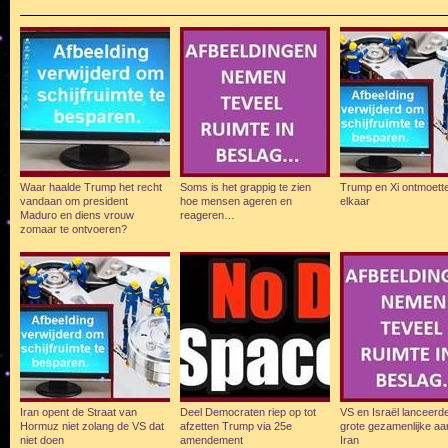
Waar haalde Trump het recht
Soms is het grappig te zien
Trump en Xi ontmoett
vandaan om president
hoe mensen ageren en
elkaar
Maduro en diens vrouw
reageren…
zomaar te ontvoeren?
Iran opent de Straat van
Deel Democraten riep op tot
VS en Israël lanceerd
Hormuz niet zolang de VS dat
afzetten Trump via 25e
grote gezamenlijke aa
niet doen
amendement
Iran