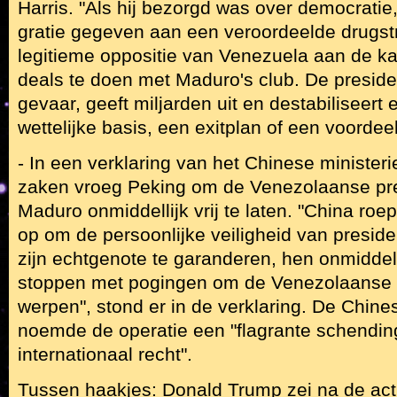
Harris. "Als hij bezorgd was over democratie
gratie gegeven aan een veroordeelde drugstr
legitieme oppositie van Venezuela aan de 
deals te doen met Maduro's club. De preside
gevaar, geeft miljarden uit en destabiliseert 
wettelijke basis, een exitplan of een voorde
- In een verklaring van het Chinese minister
zaken vroeg Peking om de Venezolaanse pre
Maduro onmiddellijk vrij te laten. "China roe
op om de persoonlijke veiligheid van presid
zijn echtgenote te garanderen, hen onmiddellij
stoppen met pogingen om de Venezolaanse 
werpen", stond er in de verklaring. De Chine
noemde de operatie een "flagrante schendin
internationaal recht".
Tussen haakjes
: Donald Trump zei na de act