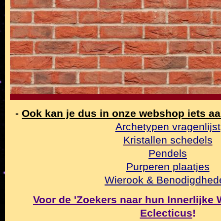
-
Ook kan je dus in onze webshop iets a
Archetypen vragenlijst
Kristallen schedels
Pendels
Purperen plaatjes
Wierook & Benodigdhed
Voor de 'Zoekers naar hun Innerlijke Wa
Eclecticus
!