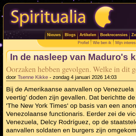
Nieuws
Blogs
Artikelen
Boekrecensies
Zo
Profiel
Wie ben ik
Mijn intere
In de nasleep van Maduro's
Oorzaken hebben gevolgen. Welke in dit 
door
Tsenne Kikke
-
zondag 4 januari 2026 14:03
Bij de Amerikaanse aanvallen op Venezuela
veertig’ doden zijn gevallen. Dat berichtte 
'The New York Times' op basis van een ano
Venezolaanse functionaris. Eerder zei de vi
Venezuela, Delcy Rodríguez, op de staatstele
aanvallen soldaten en burgers zijn omgeko