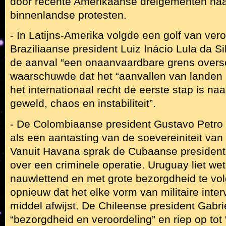
door recente Amerikaanse dreigementen naa
binnenlandse protesten.
- In Latijns-Amerika volgde een golf van ver
Braziliaanse president Luiz Inácio Lula da Si
de aanval “een onaanvaardbare grens oversc
waarschuwde dat het “aanvallen van landen in
het internationaal recht de eerste stap is na
geweld, chaos en instabiliteit”.
- De Colombiaanse president Gustavo Petro 
als een aantasting van de soevereiniteit van
Vanuit Havana sprak de Cubaanse president
over een criminele operatie. Uruguay liet we
nauwlettend en met grote bezorgdheid te vo
opnieuw dat het elke vorm van militaire interv
middel afwijst. De Chileense president Gabriel
“bezorgdheid en veroordeling” en riep op to