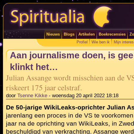
Nieuws
Blogs
Artikelen
Boekrecensies
Zo
Profiel
Wie ben ik
Mijn intere
Aan journalisme doen, is ge
klinkt het…
Julian Assange wordt misschien aan de VS
riskeert 175 jaar celstraf.
door
Tsenne Kikke
-
woensdag 20 april 2022 18:18
De 50-jarige WikiLeaks-oprichter Julian 
jarenlang een proces in de VS te voorkomen. 
jaar na de oprichting van WikiLeaks, in Zw
beschuldigd van verkrachting. Assange werd