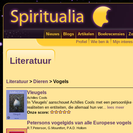
Nieuws
Blogs
Artikelen
Boekrecensies
Zo
Profiel
Wie ben ik
Mijn intere
Literatuur
Literatuur
>
Dieren
> Vogels
Vleugels
Achilles Cools
In 'Vleugels' aanschouwt Achilles Cools met een persoonlijke en
realiteiten en entiteiten, die allemaal hun ver...
lees meer
Onze score:
Petersons vogelgids van alle Europese vogels
R.T.Peterson, G.Mountfort, P.A.D. Hollom