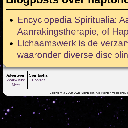
Encyclopedia Spiritualia: A
Aanrakingstherapie, of Ha
Lichaamswerk is de verza
waaronder diverse disciplin
Adverteren
Spiritualia
Zoek&Vind
Contact
Meer
Copyright © 2008-2026 Spiritualia. Alle rechten voorbehou