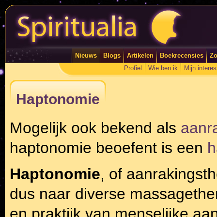
Nieuws
Blogs
Artikelen
Boekrecensies
Zo
Profiel
Wie ben ik
Mijn intere
Haptonomie
Mogelijk ook bekend als
aanr
haptonomie beoefent is een
h
Haptonomie
, of aanrakingst
dus naar diverse massagethera
en praktijk van menselijke aa