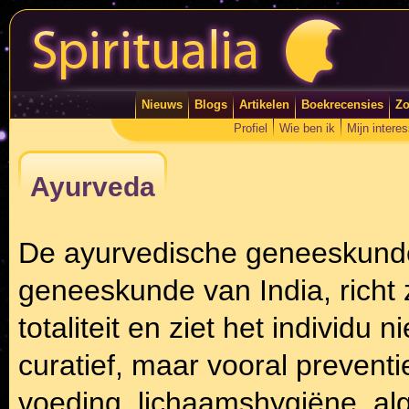
Nieuws
Blogs
Artikelen
Boekrecensies
Zo
Profiel
Wie ben ik
Mijn intere
Ayurveda
De ayurvedische geneeskunde,
geneeskunde van India, richt 
totaliteit en ziet het individu 
curatief, maar vooral preventi
voeding, lichaamshygiëne, algeh