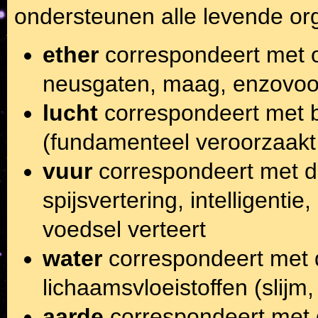
ondersteunen alle levende org
ether
correspondeert met o
neusgaten, maag, enzovoor
lucht
correspondeert met b
(fundamenteel veroorzaakt
vuur
correspondeert met d
spijsvertering, intelligentie
voedsel verteert
water
correspondeert met d
lichaamsvloeistoffen (slijm,
aarde
correspondeert met d