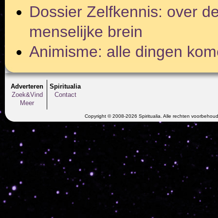
Dossier Zelfkennis: over de
menselijke brein
Animisme: alle dingen kome
Adverteren
Spiritualia
Zoek&Vind
Contact
Meer
Copyright © 2008-2026 Spiritualia. Alle rechten voorbehou