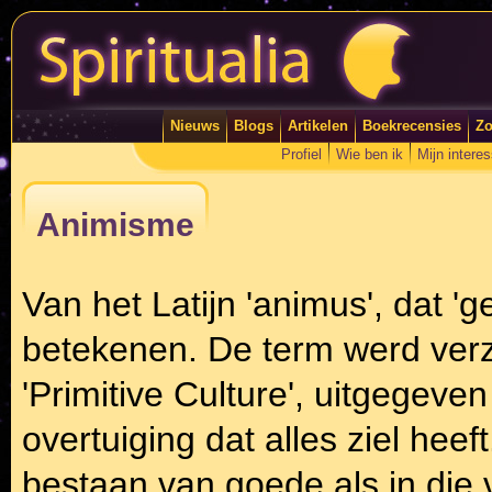
Nieuws
Blogs
Artikelen
Boekrecensies
Zo
Profiel
Wie ben ik
Mijn intere
Animisme
Van het Latijn 'animus', dat 'gee
betekenen. De term werd verz
'Primitive Culture', uitgegeve
overtuiging dat alles ziel heef
bestaan van goede als in die