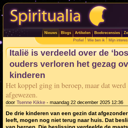
Nieuws
Blogs
Artikelen
Boekrecensies
Zo
Profiel
Wie ben ik
Mijn intere
Italië is verdeeld over de ‘bos
ouders verloren het gezag ov
kinderen
Het koppel ging in beroep, maar dat werd
afgewezen.
door
Tsenne Kikke
-
maandag 22 december 2025 12:36
De drie kinderen van een gezin dat afgezonderd
leeft, mogen nog niet terug naar huis. Dat besli
van beroep. Die beslissing verdeelde de maatsc