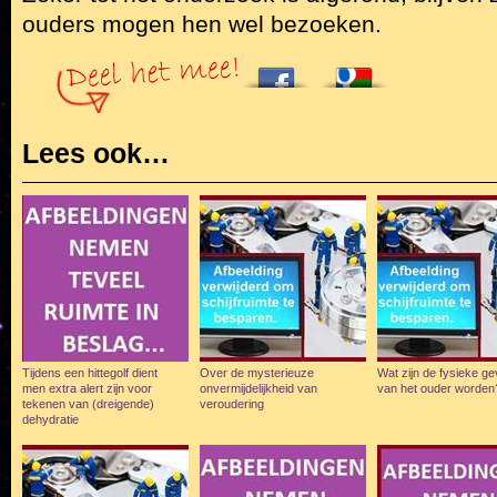
ouders mogen hen wel bezoeken.
Lees ook…
Tijdens een hittegolf dient
Over de mysterieuze
Wat zijn de fysieke g
men extra alert zijn voor
onvermijdelijkheid van
van het ouder worden
tekenen van (dreigende)
veroudering
dehydratie