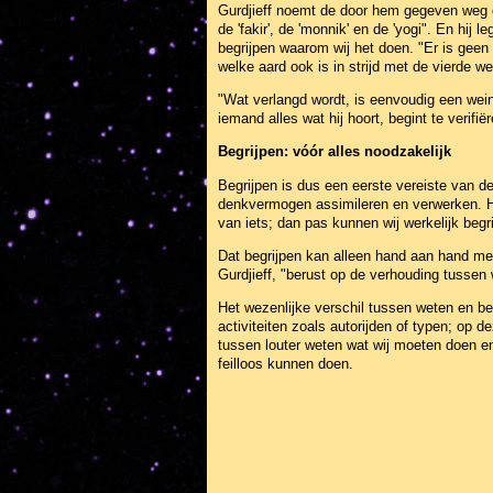
Gurdjieff noemt de door hem gegeven weg de
de 'fakir', de 'monnik' en de 'yogi". En hij
begrijpen waarom wij het doen. "Er is geen '
welke aard ook is in strijd met de vierde we
"Wat verlangd wordt, is eenvoudig een wein
iemand alles wat hij hoort, begint te verifië
Begrijpen: vóór alles noodzakelijk
Begrijpen is dus een eerste vereiste van de
denkvermogen assimileren en verwerken. He
van iets; dan pas kunnen wij werkelijk begr
Dat begrijpen kan alleen hand aan hand met
Gurdjieff, "berust op de verhouding tussen w
Het wezenlijke verschil tussen weten en be
activiteiten zoals autorijden of typen; op 
tussen louter weten wat wij moeten doen en
feilloos kunnen doen.