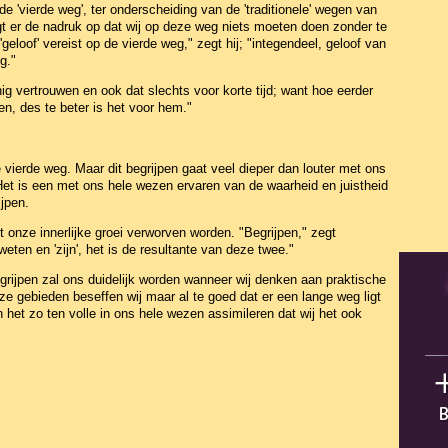
 'vierde weg', ter onderscheiding van de 'traditionele' wegen van
 legt er de nadruk op dat wij op deze weg niets moeten doen zonder te
geloof' vereist op de vierde weg," zegt hij; "integendeel, geloof van
g."
ig vertrouwen en ook dat slechts voor korte tijd; want hoe eerder
ren, des te beter is het voor hem."
 vierde weg. Maar dit begrijpen gaat veel dieper dan louter met ons
t is een met ons hele wezen ervaren van de waarheid en juistheid
ijpen.
 onze innerlijke groei verworven worden. "Begrijpen," zegt
eten en 'zijn', het is de resultante van deze twee."
grijpen zal ons duidelijk worden wanneer wij denken aan praktische
deze gebieden beseffen wij maar al te goed dat er een lange weg ligt
 het zo ten volle in ons hele wezen assimileren dat wij het ook