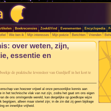
rtikelen
Boekrecensies
Zoek&Vind
Evenementen
Encyclopedia
F
ofiel
Wie ben ik
Mijn interesses
Mijn poëzie
Berichten
Vrienden
Beh
s: over weten, zijn,
ie, essentie en
boekje de praktische levensleer van Gurdjieff in het kort te
enschap van hoezeer vrijwel al onze persoonlijke kennis aan
e in het technische vlak van nut zijn, zodra het gaat om ons eigen
 van de ons omringende wereld, kan dergelijke op goedkope wijze
 begrijpen, alleen maar steriel zijn; in de zin dat zij geen bijdrage
g en innerlijke vrijheid.