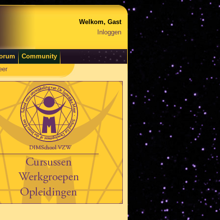
Welkom, Gast
Inloggen
orum
Community
eer