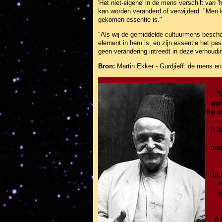
'Het niet-eigene' in de mens verschilt van 
kan worden veranderd of verwijderd. "Men ka
gekomen essentie is."
"Als wij de gemiddelde cultuurmens beschou
element in hem is, en zijn essentie het pas
geen verandering intreedt in deze verhoudi
Bron:
Martin Ekker - Gurdjieff: de mens en