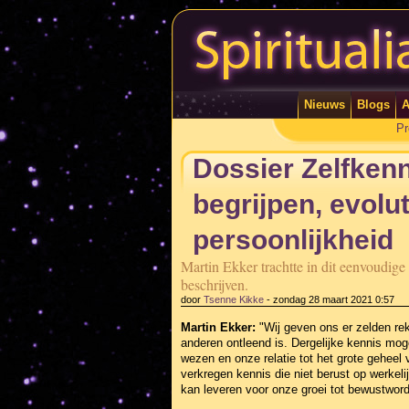
Nieuws
Blogs
A
Pr
Dossier Zelfkenni
begrijpen, evolut
persoonlijkheid
Martin Ekker trachtte in dit eenvoudige 
beschrijven.
door
Tsenne Kikke
-
zondag 28 maart 2021 0:57
Martin Ekker:
"Wij geven ons er zelden rek
anderen ontleend is. Dergelijke kennis mog
wezen en onze relatie tot het grote geheel
verkregen kennis die niet berust op werkelijk
kan leveren voor onze groei tot bewustwordin