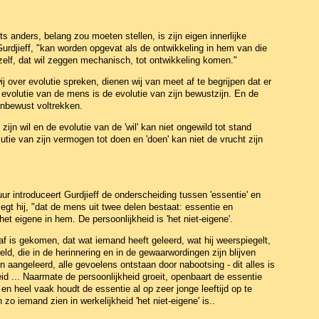
s anders, belang zou moeten stellen, is zijn eigen innerlijke
Gurdjieff, "kan worden opgevat als de ontwikkeling in hem van die
elf, dat wil zeggen mechanisch, tot ontwikkeling komen."
 over evolutie spreken, dienen wij van meet af te begrijpen dat er
evolutie van de mens is de evolutie van zijn bewustzijn. En de
 onbewust voltrekken.
ijn wil en de evolutie van de 'wil' kan niet ongewild tot stand
tie van zijn vermogen tot doen en 'doen' kan niet de vrucht zijn
ur introduceert Gurdjieff de onderscheiding tussen 'essentie' en
 zegt hij, "dat de mens uit twee delen bestaat: essentie en
et eigene in hem. De persoonlijkheid is 'het niet-eigene'.
naf is gekomen, dat wat iemand heeft geleerd, wat hij weerspiegelt,
ld, die in de herinnering en in de gewaarwordingen zijn blijven
 aangeleerd, alle gevoelens ontstaan door nabootsing - dit alles is
eid ... Naarmate de persoonlijkheid groeit, openbaart de essentie
n heel vaak houdt de essentie al op zeer jonge leeftijd op te
n zo iemand zien in werkelijkheid 'het niet-eigene' is..