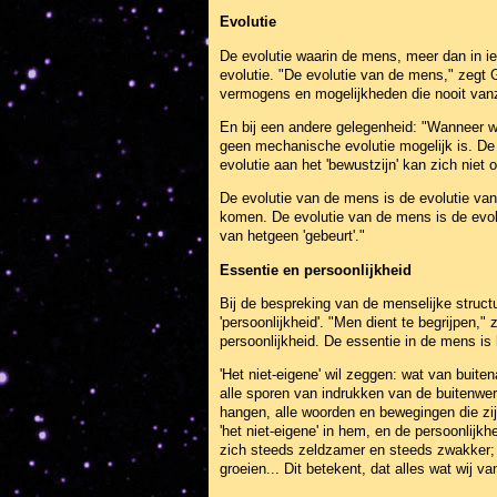
Evolutie
De evolutie waarin de mens, meer dan in iet
evolutie. "De evolutie van de mens," zegt 
vermogens en mogelijkheden die nooit vanz
En bij een andere gelegenheid: "Wanneer wij
geen mechanische evolutie mogelijk is. De 
evolutie aan het 'bewustzijn' kan zich niet
De evolutie van de mens is de evolutie van z
komen. De evolutie van de mens is de evolu
van hetgeen 'gebeurt'."
Essentie en persoonlijkheid
Bij de bespreking van de menselijke structu
'persoonlijkheid'. "Men dient te begrijpen,"
persoonlijkheid. De essentie in de mens is h
'Het niet-eigene' wil zeggen: wat van buite
alle sporen van indrukken van de buitenwere
hangen, alle woorden en bewegingen die zijn
'het niet-eigene' in hem, en de persoonlijkh
zich steeds zeldzamer en steeds zwakker; e
groeien... Dit betekent, dat alles wat wij va