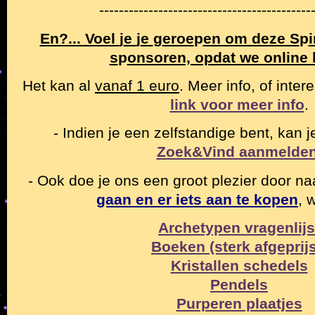
-------------------------------------------
En?... Voel
j
e
j
e
g
eroe
p
en om deze S
p
i
s
p
onsoren, opdat we online 
Het kan al
vanaf 1 euro
. Meer info, of inter
link voor meer info
.
- Indien je een zelfstandige bent, kan je
Zoek&Vind aanmelde
- Ook doe je ons een groot plezier door n
gaan en er iets aan te kopen
, 
Archetypen vragenlijs
Boeken (sterk afgeprijs
Kristallen schedels
Pendels
Purperen plaatjes