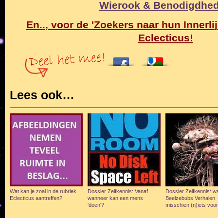
Wierook & Benodigdhe
En.., voor de 'Zoekers naar hun Innerli
j
Eclecticus!
Lees ook…
Wat kan je zoal in de rubriek
Dossier Zelfkennis: Vanaf
Dossier Zelfkennis: 
Eclecticus aantreffen?
wanneer kan een mens
Beelzebubs Verhalen
'doen'?
misschien (n)iets voor 