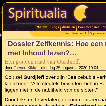
Nieuws
Blogs
Artikelen
Boekrecensies
Zo
Profiel
Wie ben ik
Mijn intere
Dossier Zelfkennis: Hoe een 
met Inhoud lezen?…
Een gouden raad van Gurdjieff.
door
Tsenne Kikke
-
dinsdag 25 augustus 2020 19:04
Ooit zei
Gurdjieff
over zijn ‘Beelzebub’s ver
kleinzoon’: “Alle sleutels bevinden zich in 
liggen niet in de nabijheid van de sloten.”
Door teksten te vertalen, er commentaren a
ze daarna dan in de rubriek
‘Eclecticus’
te p