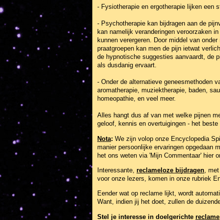
- Fysiotherapie en ergotherapie lijken een 
- Psychotherapie kan bijdragen aan de pijnver
kan namelijk veranderingen veroorzaken in
kunnen verergeren. Door middel van onder
praatgroepen kan men de pijn ietwat verlich
de hypnotische suggesties aanvaardt, de pi
als dusdanig ervaart.
- Onder de alternatieve geneesmethoden va
aromatherapie, muziektherapie, baden, saun
homeopathie, en veel meer.
Alles hangt dus af van met welke pijnen me
geloof, kennis en overtuigingen - het beste 
Nota
:
We zijn volop onze Encyclopedia Spiri
manier persoonlijke ervaringen opgedaan met
het ons weten via 'Mijn Commentaar' hier 
Interessante,
reclameloze bi
j
dra
g
en
, me
voor onze lezers, komen in onze rubriek En
Eender wat op reclame lijkt, wordt automati
Want, indien jij het doet, zullen de duizen
Stel je interesse in doelgerichte
reclame