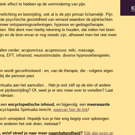
sterk effect te hebben op de vermindering van pijn.
lichting en bestrijding, ook al is de pijn primair lichamelijk. Pijn
 de psychische gesteldheid van iemand waardoor de pijnklachten
 meer ontspanningsoefeningen, hypnose en gedragstherapie,
ten. Wel dient men hierbij rekening te houden, dat indien het brein
jn en de bron ervan er nog steeds zijn, alhoewel men het niet meer
llen verder: acupunctuur, acupressuur, reiki, massage,
a, EFT, infrarood, neurostimulatie, diverse hypnosetherapieën,
n wordt geconfronteerd - en, van de therapie, die - volgens eigen
bij die persoon past.
tualia aan het aanvullen... Heb je ooit zélf op de één of andere
 pijnbestrijding? Of, weet je er iets meer over te vertellen? Laat
onderaan.
t een
encyclopedische inhoud,
en bijgevolg: een
meerwaarde
cyclopedia Spiritualia terecht,
waarvan hier de link
!
sch verwijderd. Hopelijk kun je hier enig begrip voor opbrengen.
den anderen het ook doen, nietwaar?
,
en/of streef je naar meer
naambekendheid
?
Klik dan even o
p