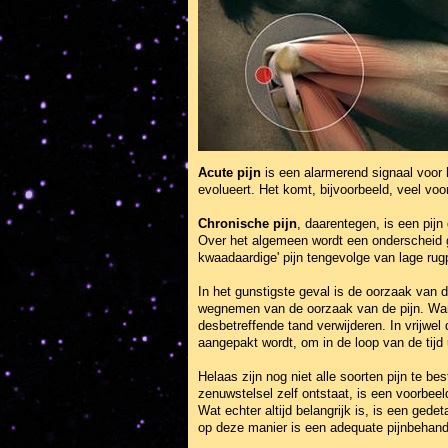
Acute pijn
is een alarmerend signaal voor 
evolueert. Het komt, bijvoorbeeld, veel voo
Chronische pijn
, daarentegen, is een pijn
Over het algemeen wordt een onderscheid g
kwaadaardige' pijn tengevolge van lage rugp
In het gunstigste geval is de oorzaak van 
wegnemen van de oorzaak van de pijn. Wan
desbetreffende tand verwijderen. In vrijwe
aangepakt wordt, om in de loop van de tijd 
Helaas zijn nog niet alle soorten pijn te be
zenuwstelsel zelf ontstaat, is een voorbeeld
Wat echter altijd belangrijk is, is een gede
op deze manier is een adequate pijnbehande