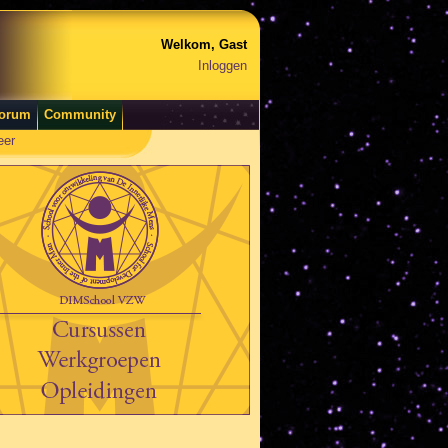
Welkom, Gast
Inloggen
orum
Community
eer