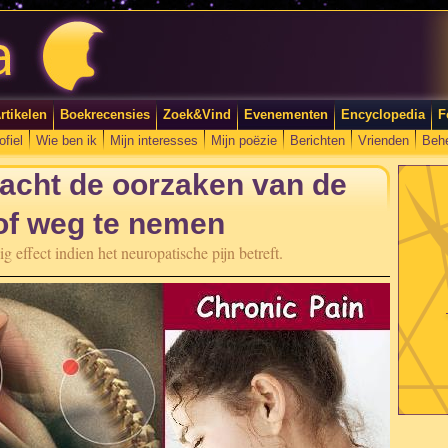
rtikelen
Boekrecensies
Zoek&Vind
Evenementen
Encyclopedia
F
ofiel
Wie ben ik
Mijn interesses
Mijn poëzie
Berichten
Vrienden
Beh
tracht de oorzaken van de
 of weg te nemen
ig effect indien het neuropatische pijn betreft.