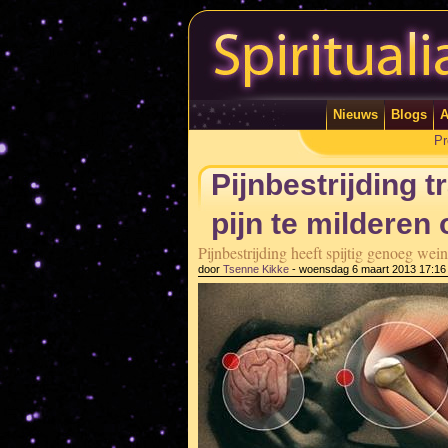
Nieuws
Blogs
A
Pr
Pijnbestrijding 
pijn te milderen
Pijnbestrijding heeft spijtig genoeg wein
door
Tsenne Kikke
-
woensdag 6 maart 2013 17:16