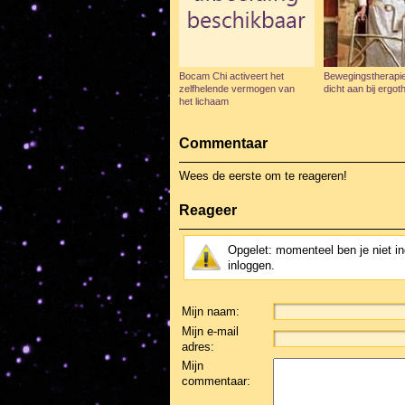
Bocam Chi activeert het
Bewegingstherapie
zelfhelende vermogen van
dicht aan bij ergot
het lichaam
Commentaar
Wees de eerste om te reageren!
Reageer
Opgelet: momenteel ben je niet i
inloggen.
Mijn naam:
Mijn e-mail
adres:
Mijn
commentaar: