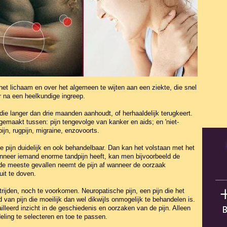
het lichaam en over het algemeen te wijten aan een ziekte, die snel
r na een heelkundige ingreep.
 die langer dan drie maanden aanhoudt, of herhaaldelijk terugkeert.
emaakt tussen: pijn tengevolge van kanker en aids; en 'niet-
ijn, rugpijn, migraine, enzovoorts.
de pijn duidelijk en ook behandelbaar. Dan kan het volstaan met het
neer iemand enorme tandpijn heeft, kan men bijvoorbeeld de
l de meeste gevallen neemt de pijn af wanneer de oorzaak
uit te doven.
strijden, noch te voorkomen. Neuropatische pijn, een pijn die het
 van pijn die moeilijk dan wel dikwijls onmogelijk te behandelen is.
tailleerd inzicht in de geschiedenis en oorzaken van de pijn. Alleen
ling te selecteren en toe te passen.