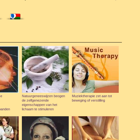
se
Natuurgeneeswijzen beogen
Muziektherapie zet aan tot
de zelfgenezende
beweging of verstilling
eigenschappen van het
banden
lichaam te stimuleren