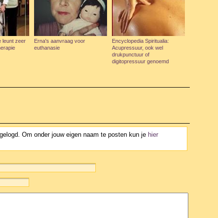
 leunt zeer
Erna's aanvraag voor
Encyclopedia Spiritualia:
herapie
euthanasie
Acupressuur, ook wel
drukpunctuur of
digitopressuur genoemd
ngelogd. Om onder jouw eigen naam te posten kun je
hier