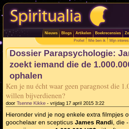
Nieuws
Blogs
Artikelen
Boekrecensies
Zo
Profiel
Wie ben ik
Mijn intere
Dossier Parapsychologie: J
zoekt iemand die de 1.000.0
ophalen
Ken je nu écht waar geen paragnost die 1
willen bijverdienen?
door
Tsenne Kikke
-
vrijdag 17 april 2015 3:22
Hieronder vind je nog enkele extra filmpjes
goochelaar en scepticus
James Randi
, die 