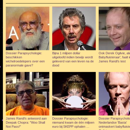
Dossier Parapsychologie:
Bijna 1 miljoen dollar
Ook Derek Ogilvie, ali
beschikken
uitgeloofd indien bewijs wordt
Babyfluisteraar', faalt i
wichelroedelopers over een
geleverd van een leven na de
James Randi's test
paranormale gave?
dood
James Randi's antwoord aan
Dossier Parapsychologie:
Dossier Parapsycholo
Deepak Chopra: "Woo Shall
niemand kwam de één miljoen
Nederlandse 'Basta'
Not Pass!"
euro bij SKEPP ophalen …
ontmaskert babyfluist