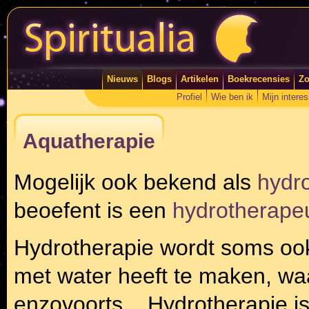
Nieuws
Blogs
Artikelen
Boekrecensies
Zo
Profiel
Wie ben ik
Mijn intere
Aquatherapie
Mogelijk ook bekend als
hydr
beoefent is een
hydrotherape
Hydrotherapie wordt soms oo
met water heeft te maken, w
enzovoorts... Hydrotherapie i