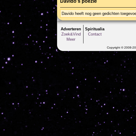
Davido's poëzie
Davido heeft nog geen gedichten toegevo
Adverteren
Spiritualia
Zoek&Vind
Contact
Meer
Copyright © 2008-202