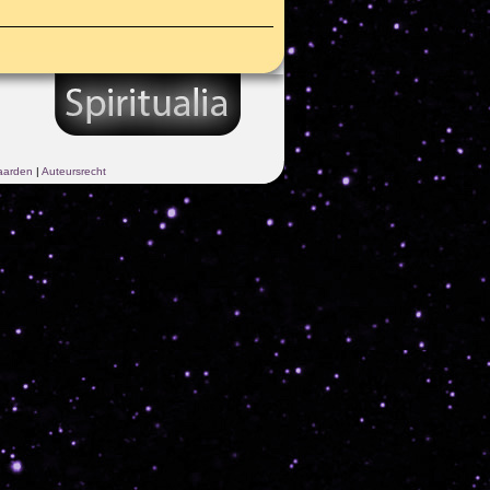
aarden
|
Auteursrecht