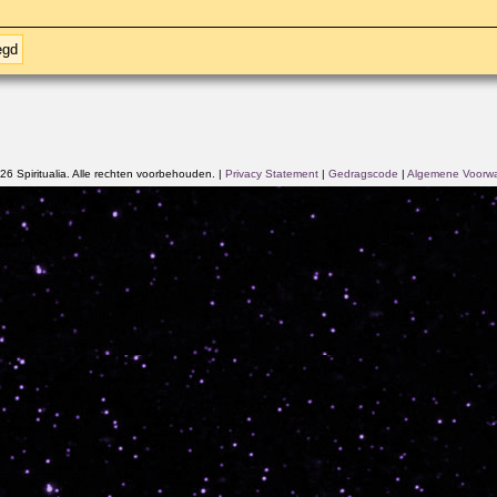
egd
6 Spiritualia. Alle rechten voorbehouden.
|
Privacy Statement
|
Gedragscode
|
Algemene Voorw