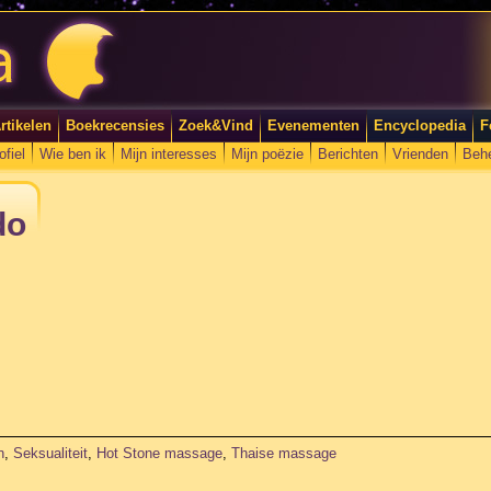
rtikelen
Boekrecensies
Zoek&Vind
Evenementen
Encyclopedia
F
ofiel
Wie ben ik
Mijn interesses
Mijn poëzie
Berichten
Vrienden
Beh
do
n
,
Seksualiteit
,
Hot Stone massage
,
Thaise massage