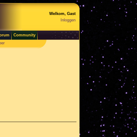
Welkom, Gast
Inloggen
orum
Community
eer