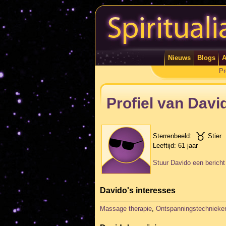
Nieuws
Blogs
A
Pr
Profiel van Davi
Sterrenbeeld:
Stier
Leeftijd:
61 jaar
Stuur Davido een bericht
Davido's interesses
Massage therapie
,
Ontspanningstechnieke