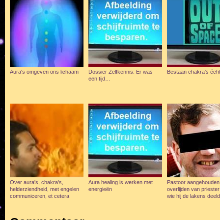
Aura's omgeven ons lichaam
Dossier Zelfkennis: Er was
Bestaan chakra's éch
een tijd…
Over aura's, chakra's,
Aura healing is werken met
Pastoor aangehouden
helderziendheid, met engelen
energieën
overlijden van prieste
communiceren, et cetera
wie hij de lakens deel