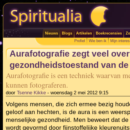
Nieuws
Blogs
Artikelen
Boekrecensies
Zo
Profiel
Wie ben ik
Mijn intere
Aurafotografie zegt veel over
gezondheidstoestand van d
Aurafotografie is een techniek waarvan me
kunnen fotograferen.
door
Tsenne Kikke
-
woensdag 2 mei 2012 9:15
Volgens mensen, die zich ermee bezig houd
geloof aan hechten, is de aura is een weers
menselijke gezondheid. Men beweert dat de
wordt gevormd door fijnstoffelijke kleurenuitst