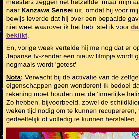
meesters zeggen net hetzelfde, maar mijn a
naar
Kanzawa Sensei
uit, omdat hij voor mij
bewijs leverde dat hij over een bepaalde gav
niet weet waarover ik het heb, stel ik voor
da
beki
j
kt
.
En, vorige week vertelde hij me nog dat er o
Japanse tv-zender een nieuw filmpje wordt g
nogmaals wordt 'getest'.
Nota
:
Verwacht bij de activatie van de zelf
eigenschappen geen wonderen! Ik bedoel da
rekening moet houden met de 'innerlijke helin
Zo hebben, bijvoorbeeld, zowel de schildklie
weken tijd nodig om te kunnen recupereren, 
gedeeltelijk of volledig te kunnen herstellen,