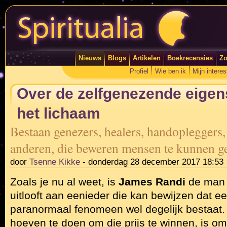
Nieuws
Blogs
Artikelen
Boekrecensies
Zo
Profiel
Wie ben ik
Mijn intere
Over de zelfgenezende eige
het lichaam
Bestaan genezers, healers, handopleggers
anderen, die beweren mensen te kunnen g
door
Tsenne Kikke
-
donderdag 28 december 2017 18:53
Zoals je nu al weet, is
James Randi
de man d
uitlooft aan eenieder die kan bewijzen dat e
paranormaal fenomeen wel degelijk bestaat. 
hoeven te doen om die prijs te winnen, is om