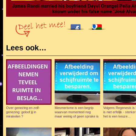
Lees ook…
Over genezing en zelf-
Mesmerisme is een begrip
Volgens Regenesis is
genezing: geloof jij in
waarvan momenteel nog
is niet erfelijk - sterke
mirakelen ?
maar weinig of geen sprake is
het is een keuze…