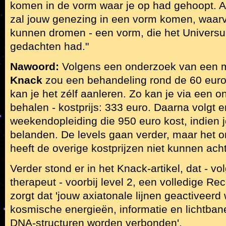
komen in de vorm waar je op had gehoopt. Al
zal jouw genezing in een vorm komen, waarv
kunnen dromen - een vorm, die het Universum
gedachten had."
Nawoord:
Volgens een onderzoek van een 
Knack
zou een behandeling rond de 60 euro 
kan je het zélf aanleren. Zo kan je via een o
behalen - kostprijs: 333 euro. Daarna volgt e
weekendopleiding die 950 euro kost, indien j
belanden. De levels gaan verder, maar het 
heeft de overige kostprijzen niet kunnen ach
Verder stond er in het Knack-artikel, dat - v
therapeut - voorbij level 2, een volledige Re
zorgt dat 'jouw axiatonale lijnen geactiveer
kosmische energieën, informatie en lichtba
DNA-structuren worden verbonden'.