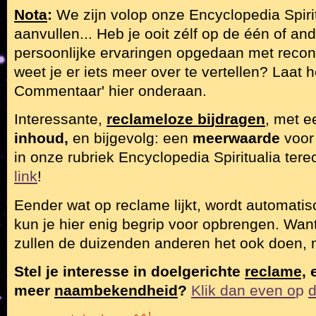
Nota
:
We zijn volop onze Encyclopedia Spiri
aanvullen... Heb je ooit zélf op de één of an
persoonlijke ervaringen opgedaan met recon
weet je er iets meer over te vertellen? Laat h
Commentaar' hier onderaan.
Interessante,
reclameloze bi
j
dra
g
en
, met 
inhoud,
en bijgevolg: een
meerwaarde
voor
in onze rubriek Encyclopedia Spiritualia tere
link
!
Eender wat op reclame lijkt, wordt automatis
kun je hier enig begrip voor opbrengen. Want, 
zullen de duizenden anderen het ook doen, 
Stel je interesse in doelgerichte
reclame,
e
meer
naambekendheid
?
Klik dan even o
p
d