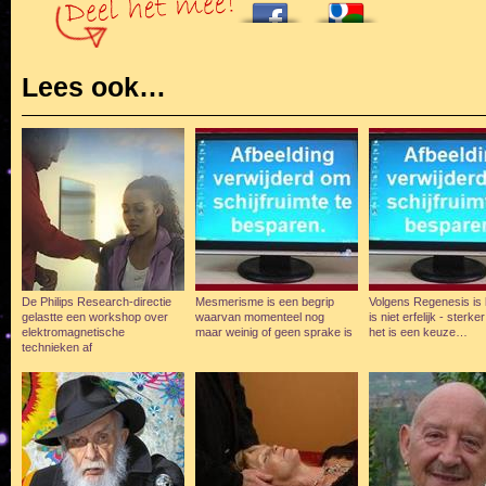
Lees ook…
De Philips Research-directie
Mesmerisme is een begrip
Volgens Regenesis is
gelastte een workshop over
waarvan momenteel nog
is niet erfelijk - sterke
elektromagnetische
maar weinig of geen sprake is
het is een keuze…
technieken af