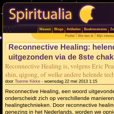
Nieuws
Blogs
Artikelen
Boekrecensies
Zo
Profiel
Wie ben ik
Mijn intere
Reconnective Healing: helen
uitgezonden via de 8ste chak
Reconnective Healing is, volgens Eric Pearl,
shin, qigong, of welke andere helende tec
door
Tsenne Kikke
-
woensdag 22 mei 2013 1:15
Reconnective Healing, een woord uitgevonden
onderscheidt zich op verschillende maniere
healingtechnieken. Door reconnective healin
genezing in het Nederlands, worden we opn