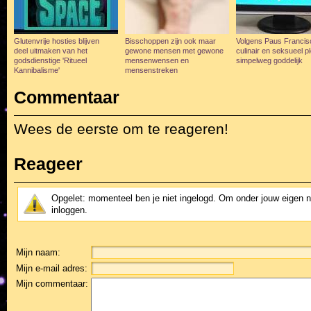
Glutenvrije hosties blijven
Bisschoppen zijn ook maar
Volgens Paus Francis
deel uitmaken van het
gewone mensen met gewone
culinair en seksueel pl
godsdienstige 'Ritueel
mensenwensen en
simpelweg goddelijk
Kannibalisme'
mensenstreken
Commentaar
Wees de eerste om te reageren!
Reageer
Opgelet: momenteel ben je niet ingelogd. Om onder jouw eigen 
inloggen.
Mijn naam:
Mijn e-mail adres:
Mijn commentaar: