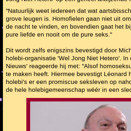
"Natuurlijk weet iedereen dat wat aartsbiss
grove leugen is. Homofielen gaan niet uit o
de nacht te vinden, en bovendien gaat het b
pure liefde en nooit om de pure seks."
Dit wordt zelfs enigszins bevestigd door Mic
holebi-organisatie 'Wel Jong Niet Hetero'. In 
Nieuws' reageerde hij met: "Alsof homoseksua
te maken heeft. Hiermee bevestigt Léonard h
holebi's er een promiscue seksleven op naho
de hele holebigemeenschap wéér in een slech