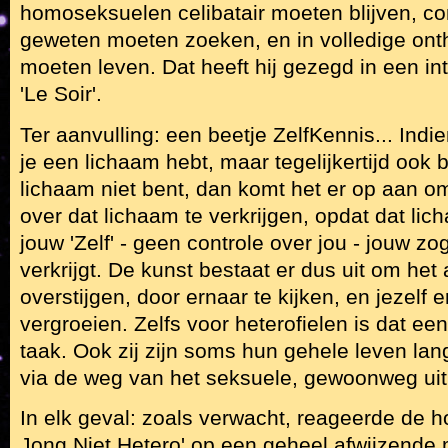
homoseksuelen celibatair moeten blijven, co
geweten moeten zoeken, en in volledige on
moeten leven. Dat heeft hij gezegd in een in
'Le Soir'.
Ter aanvulling: een beetje ZelfKennis... Indi
je een lichaam hebt, maar tegelijkertijd ook b
lichaam niet bent, dan komt het er op aan om
over dat lichaam te verkrijgen, opdat dat lic
jouw 'Zelf' - geen controle over jou - jouw z
verkrijgt. De kunst bestaat er dus uit om het 
overstijgen, door ernaar te kijken, en jezelf 
vergroeien. Zelfs voor heterofielen is dat ee
taak. Ook zij zijn soms hun gehele leven lang
via de weg van het seksuele, gewoonweg ui
In elk geval: zoals verwacht, reageerde de h
Jong Niet Hetero' op een geheel afwijzende 