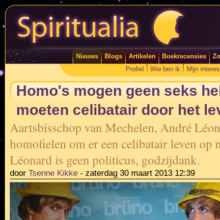
Nieuws
Blogs
Artikelen
Boekrecensies
Zo
Profiel
Wie ben ik
Mijn intere
Homo's mogen geen seks he
moeten celibatair door het l
Aartsbisschop van Mechelen, André Léon
homofielen om er een celibatair leven op 
Léonard is geen politicus, godzijdank.
door
Tsenne Kikke
-
zaterdag 30 maart 2013 12:39