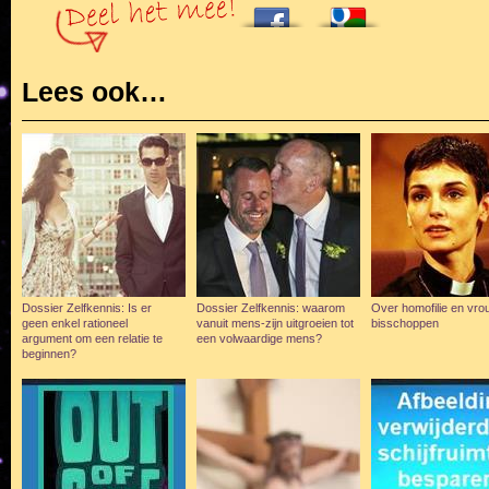
Lees ook…
Dossier Zelfkennis: Is er
Dossier Zelfkennis: waarom
Over homofilie en vrou
geen enkel rationeel
vanuit mens-zijn uitgroeien tot
bisschoppen
argument om een relatie te
een volwaardige mens?
beginnen?