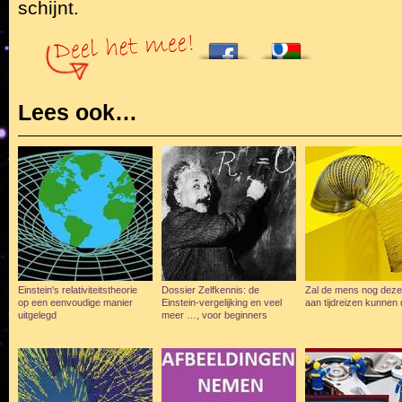
schijnt.
Lees ook…
Einstein's relativiteitstheorie
Dossier Zelfkennis: de
Zal de mens nog dez
op een eenvoudige manier
Einstein-vergelijking en veel
aan tijdreizen kunnen
uitgelegd
meer …, voor beginners