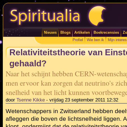
Nieuws
Blogs
Artikelen
Boekrecensies
Zo
Profiel
Wie ben ik
Mijn intere
Relativiteitstheorie van Einst
gehaald?
Naar het schijnt hebben CERN-wetenschap
men ervoor kan zorgen dat neutrino's zich
snelheid van het licht kunnen voortbeweg
door
Tsenne Kikke
-
vrijdag 23 september 2011 12:32
Wetenschappers in Zwitserland hebben deelt
afleggen die boven de lichtsnelheid liggen. 
klopt, ondermijnt dat de relativiteitstheorie v