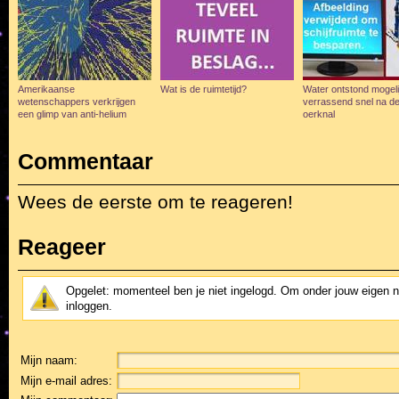
Amerikaanse
Wat is de ruimtetijd?
Water ontstond mogelij
wetenschappers verkrijgen
verrassend snel na d
een glimp van anti-helium
oerknal
Commentaar
Wees de eerste om te reageren!
Reageer
Opgelet: momenteel ben je niet ingelogd. Om onder jouw eigen 
inloggen.
Mijn naam:
Mijn e-mail adres: