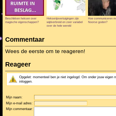
Beschikken heksen over
Hekserijovertuigingen zijn
Hoe communiceren m
magische eigenschappen?
wijdverbreid en zeer variabel
Noorse goden?
over de hele wereld
Commentaar
Wees de eerste om te reageren!
Reageer
Opgelet: momenteel ben je niet ingelogd. Om onder jouw eigen 
inloggen.
Mijn naam:
Mijn e-mail adres:
Mijn commentaar: