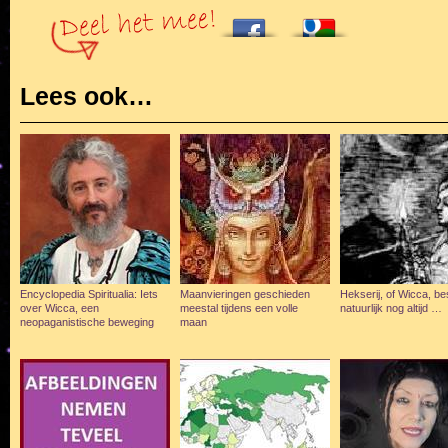
Lees ook…
Encyclopedia Spiritualia: Iets
Maanvieringen geschieden
Hekserij, of Wicca, be
over Wicca, een
meestal tijdens een volle
natuurlijk nog altijd …
neopaganistische beweging
maan