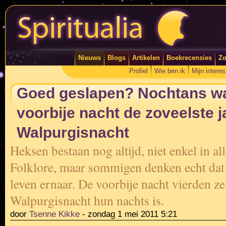
Nieuws
Blogs
Artikelen
Boekrecensies
Zo
Profiel
Wie ben ik
Mijn intere
Goed geslapen? Nochtans w
voorbije nacht de zoveelste j
Walpurgisnacht
Heksen bestaan nog altijd, niet enkel in al
Folklore, maar sommigen denken echt dat 
leven ernaar. De voorbije nacht vierden ze
Walpurgisnacht hun nachts is.
door
Tsenne Kikke
-
zondag 1 mei 2011 5:21