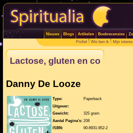
Nieuws
Blogs
Artikelen
Boekrecensies
Zo
Profiel
Wie ben ik
Mijn intere
Lactose, gluten en co
Danny De Looze
Type:
Paperback
Uitgever:
Gewicht:
325 gram
Aantal Pagina's:
208
ISBN:
90-8931-952-2