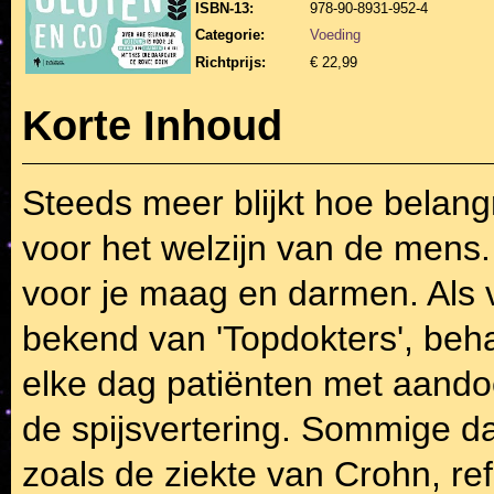
ISBN-13:
978-90-8931-952-4
Categorie:
Voeding
Richtprijs:
€ 22,99
Korte Inhoud
Steeds meer blijkt hoe belangr
voor het welzijn van de mens.
voor je maag en darmen. Als 
bekend van 'Topdokters', beha
elke dag patiënten met aand
de spijsvertering. Sommige da
zoals de ziekte van Crohn, ref