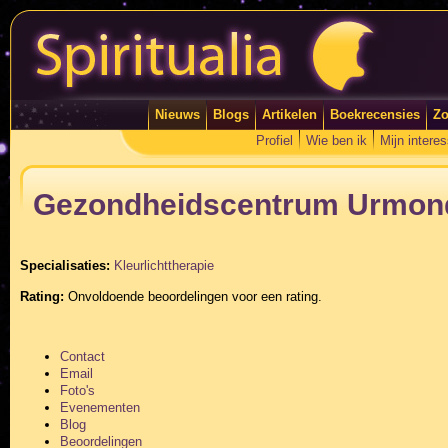
Nieuws
Blogs
Artikelen
Boekrecensies
Zo
Profiel
Wie ben ik
Mijn intere
Gezondheidscentrum Urmon
Specialisaties:
Kleurlichttherapie
Rating:
Onvoldoende beoordelingen voor een rating.
Contact
Email
Foto's
Evenementen
Blog
Beoordelingen