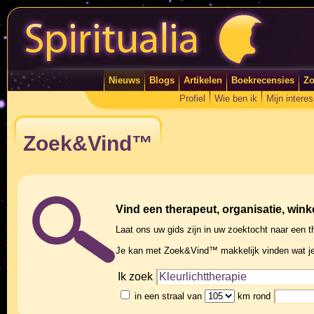
Nieuws
Blogs
Artikelen
Boekrecensies
Zo
Profiel
Wie ben ik
Mijn intere
Zoek&Vind™
Vind een therapeut, organisatie, winke
Laat ons uw gids zijn in uw zoektocht naar een th
Je kan met Zoek&Vind™ makkelijk vinden wat je
Ik zoek
in een straal van
km rond