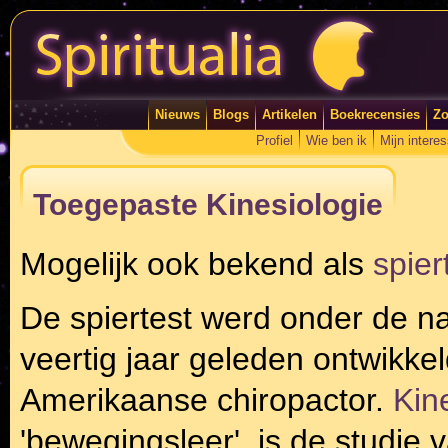
Nieuws
Blogs
Artikelen
Boekrecensies
Zo
Profiel
Wie ben ik
Mijn intere
Toegepaste Kinesiologie
Mogelijk ook bekend als
spier
De spiertest werd onder de n
veertig jaar geleden ontwikk
Amerikaanse chiropactor.
Kin
'bewegingsleer', is de studie