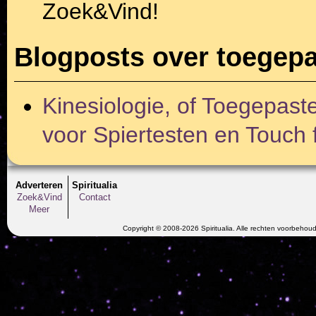
Zoek&Vind!
Blogposts over toegepa
Kinesiologie, of Toegepast
voor Spiertesten en Touch 
Adverteren
Spiritualia
Zoek&Vind
Contact
Meer
Copyright © 2008-2026 Spiritualia. Alle rechten voorbehou