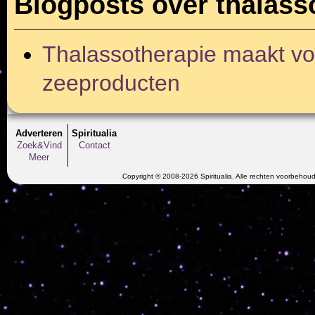
Blogposts over thalass
Thalassotherapie maakt vo
zeeproducten
Adverteren
Spiritualia
Zoek&Vind
Contact
Meer
Copyright © 2008-2026 Spiritualia. Alle rechten voorbehou