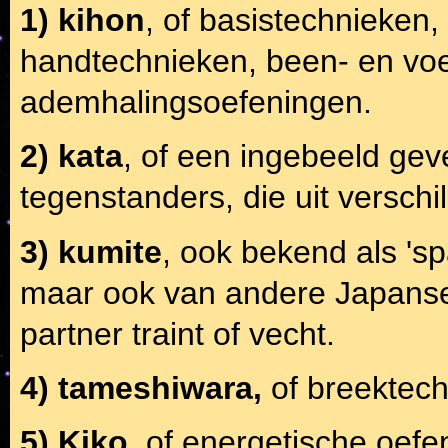
1) kihon
, of basistechnieken,
handtechnieken, been- en vo
ademhalingsoefeningen.
2) kata
, of een ingebeeld gev
tegenstanders, die uit verschi
3) kumite
, ook bekend als 'sp
maar ook van andere Japanse
partner traint of vecht.
4) tameshiwara,
of breektechn
5) Kiko
, of energetische oefe