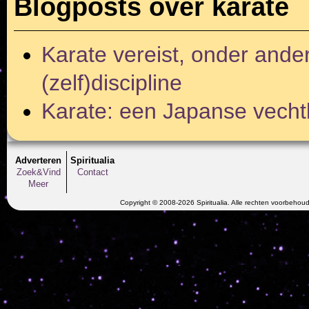
Blogposts over karate
Karate vereist, onder ander
(zelf)discipline
Karate: een Japanse vecht
Adverteren
Spiritualia
Zoek&Vind
Contact
Meer
Copyright © 2008-2026 Spiritualia. Alle rechten voorbehou