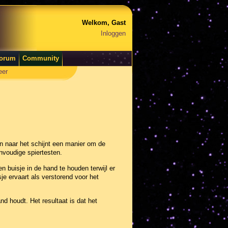
Welkom, Gast
Inloggen
orum
Community
eer
en naar het schijnt een manier om de
nvoudige spiertesten.
buisje in de hand te houden terwijl er
je ervaart als verstorend voor het
nd houdt. Het resultaat is dat het