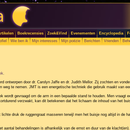
rtikelen
Boekrecensies
Zoek&Vind
Evenementen
Encyclopedia
F
ofiel
Wie ben ik
Mijn interesses
Mijn poëzie
Berichten
Vrienden
Beh
ek
.
rd ontworpen door dr. Carolyn Jaffe en dr. Judith Mellor. Zij zochten en vond
jn weg te nemen. JMT is een energetische techniek die gebruik maakt van ee
k wordt gevraagd om de arm in een bepaalde stand te houden. Men vraagt een 
kortdurend verzwakt, kan dit betekenen dat het lichaam de inhoud van het buis
 lichte druk de ruggengraat masseren terwijl men het buisje nog altijd in de ha
t aantal behandelingen is afhankelijk van de ernst en duur van de klacht(en).