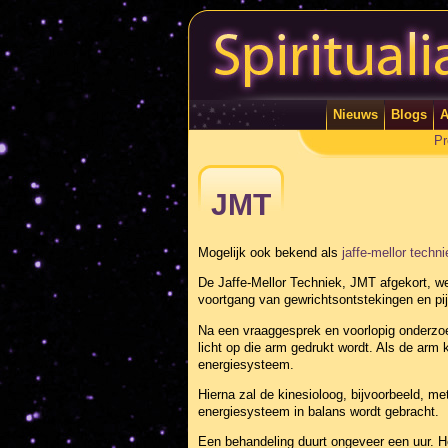
Nieuws
Blogs
A
Pr
JMT
Mogelijk ook bekend als
jaffe-mellor techni
De Jaffe-Mellor Techniek, JMT afgekort, we
voortgang van gewrichtsontstekingen en pi
Na een vraaggesprek en voorlopig onderzoe
licht op die arm gedrukt wordt. Als de arm 
energiesysteem.
Hierna zal de kinesioloog, bijvoorbeeld, met
energiesysteem in balans wordt gebracht.
Een behandeling duurt ongeveer een uur. He