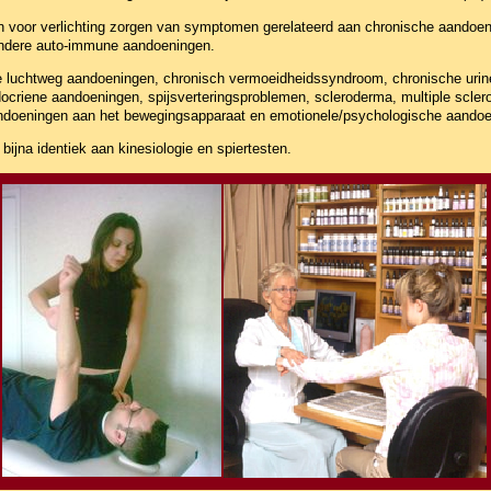
 voor verlichting zorgen van symptomen gerelateerd aan chronische aandoenin
 andere auto-immune aandoeningen.
ere luchtweg aandoeningen, chronisch vermoeidheidssyndroom, chronische uri
docriene aandoeningen, spijsverteringsproblemen, scleroderma, multiple scle
ndoeningen aan het bewegingsapparaat en emotionele/psychologische aandoe
ijna identiek aan kinesiologie en spiertesten.