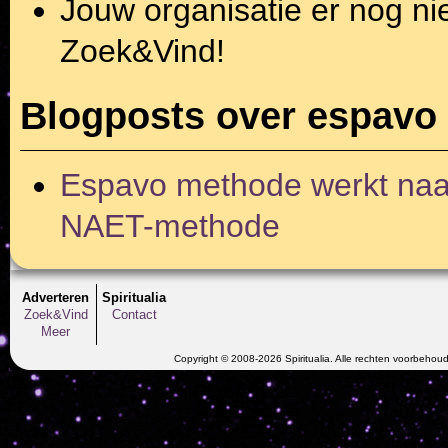
Jouw organisatie er nog ni
Zoek&Vind!
Blogposts over espavo
Espavo methode werkt naar 
NAET-methode
Adverteren
Spiritualia
Zoek&Vind
Contact
Meer
Copyright © 2008-2026 Spiritualia. Alle rechten voorbehou