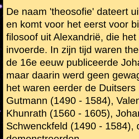
De naam 'theosofie' dateert u
en komt voor het eerst voor b
filosoof uit Alexandrië, die het
invoerde. In zijn tijd waren t
de 16e eeuw publiceerde Joha
maar daarin werd geen gewag
het waren eerder de Duitsers 
Gutmann (1490 - 1584), Valent
Khunrath (1560 - 1605), Joha
Schwenckfeld (1490 - 1584), d
demonstreerden.