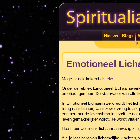
Nieuws
Blogs
A
Pr
Emotioneel Lic
Mogelijk ook bekend als
elw
.
Onder de rubriek Emotioneel Lichaamswerk 
emoties, gemeen. De stamvader van alle li
In Emotioneel Lichaamswerk wordt het lich
terug naar binnen, waar zowel vreugde als
contact met de levensbron in jezelf, je natu
leven gemakkelijker wordt. Je wordt vitaler,
Hoe meer we in ons lichaam aanwezig zijn,
Als je last hebt van lichamelijke klachten,