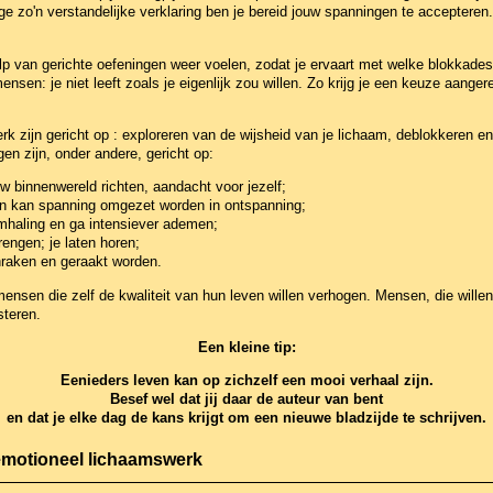
e zo'n verstandelijke verklaring ben je bereid jouw spanningen te accepteren.
 van gerichte oefeningen weer voelen, zodat je ervaart met welke blokkades j
sen: je niet leeft zoals je eigenlijk zou willen. Zo krijg je een keuze aangere
zijn gericht op : exploreren van de wijsheid van je lichaam, deblokkeren en
en zijn, onder andere, gericht op:
 binnenwereld richten, aandacht voor jezelf;
n kan spanning omgezet worden in ontspanning;
mhaling en ga intensiever ademen;
engen; je laten horen;
raken en geraakt worden.
nsen die zelf de kwaliteit van hun leven willen verhogen. Mensen, die wille
steren.
Een kleine tip:
Eenieders leven kan op zichzelf een mooi verhaal zijn.
Besef wel dat jij daar de auteur van bent
en dat je elke dag de kans krijgt om een nieuwe bladzijde te schrijven.
 emotioneel lichaamswerk