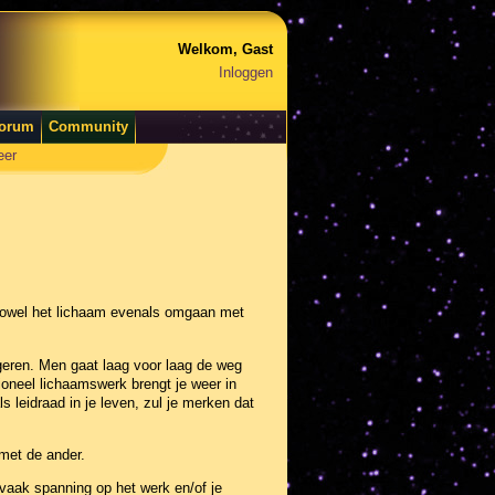
Welkom, Gast
Inloggen
orum
Community
eer
 zowel het lichaam evenals omgaan met
geren. Men gaat laag voor laag de weg
oneel lichaamswerk brengt je weer in
s leidraad in je leven, zul je merken dat
met de ander.
e vaak spanning op het werk en/of je