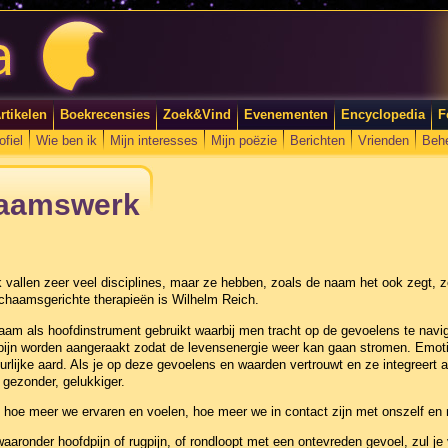
rtikelen
Boekrecensies
Zoek&Vind
Evenementen
Encyclopedia
F
ofiel
Wie ben ik
Mijn interesses
Mijn poëzie
Berichten
Vrienden
Beh
haamswerk
vallen zeer veel disciplines, maar ze hebben, zoals de naam het ook zegt,
chaamsgerichte therapieën is Wilhelm Reich.
aam als hoofdinstrument gebruikt waarbij men tracht op de gevoelens te navi
 pijn worden aangeraakt zodat de levensenergie weer kan gaan stromen. Emoti
urlijke aard. Als je op deze gevoelens en waarden vertrouwt en ze integreert al
 gezonder, gelukkiger.
 hoe meer we ervaren en voelen, hoe meer we in contact zijn met onszelf en 
 waaronder hoofdpijn of rugpijn, of rondloopt met een ontevreden gevoel, zul j