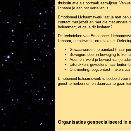
thuissituatie als oorzaak aanwijzen. Vanweg
lichaam je aan het vertellen is.
Emotioneel Lichaamswerk laat je met behulp
contact met jezelf en met die met andere men
belemmert, of ga je dit loslaten?
De technieken van Emotioneel Lichaamswerk 
lichaam, emotiewerk, en relaxatie. Oefening
Gewaarworden: je aandacht naar jouw
Bewegen: door in beweging te kome
Ademen: word je bewust van je ade
Uitdrukken: gevoelens naar buiten br
Ontmoeting: oogcontact maken, aan
Emotioneel lichaamswerk is bedoeld voor me
geest te herkennen en daarnaar te gaan lui
Organisaties gespecialiseerd in